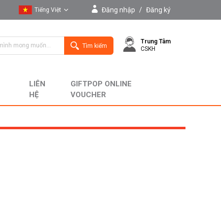
Đăng nhập
/
Đăng ký
Tiếng Việt
Tiếng Việt
Trung Tâm
English
Tìm kiếm
CSKH
LIÊN
GIFTPOP ONLINE
HỆ
VOUCHER