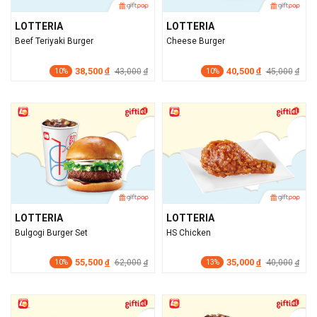
LOTTERIA
LOTTERIA
Beef Teriyaki Burger
Cheese Burger
38,500
40,500
đ
43,000
đ
45,000
đ
đ
10%
10%
LOTTERIA
LOTTERIA
Bulgogi Burger Set
HS Chicken
55,500
35,000
đ
62,000
đ
40,000
đ
đ
10%
13%