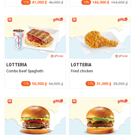
41,000
146,000
đ
46,000
đ
163,000
đ
đ
11%
10%
LOTTERIA
LOTTERIA
Combo Beef Spaghetti
Fried chicken
50,000
31,000
đ
56,000
đ
35,000
đ
đ
11%
11%