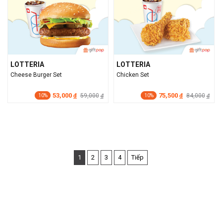
LOTTERIA
LOTTERIA
Cheese Burger Set
Chicken Set
53,000
75,500
đ
59,000
đ
84,000
đ
đ
10%
10%
1
2
3
4
Tiếp