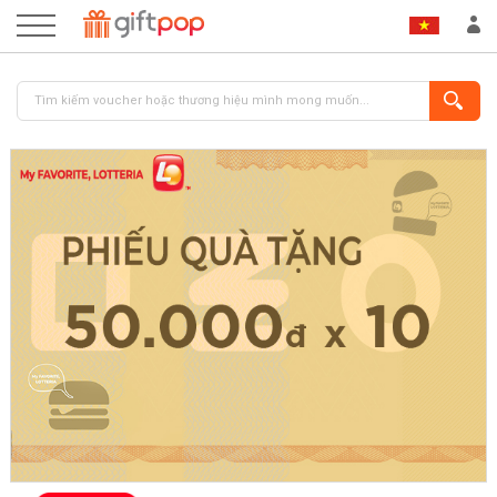
ĐĂNG NHẬP
ĐĂNG KÝ