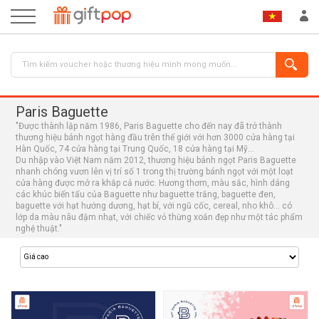
Paris Baguette
"Được thành lập năm 1986, Paris Baguette cho đến nay đã trở thành
thương hiệu bánh ngọt hàng đầu trên thế giới với hơn 3000 cửa hàng tại
Hàn Quốc, 74 cửa hàng tại Trung Quốc, 18 cửa hàng tại Mỹ…
Du nhập vào Việt Nam năm 2012, thương hiệu bánh ngọt Paris Baguette
nhanh chóng vươn lên vị trí số 1 trong thị trường bánh ngọt với một loạt
cửa hàng được mở ra khắp cả nước. Hương thơm, màu sắc, hình dáng
các khúc biến tấu của Baguette như baguette trắng, baguette đen,
ĐĂNG NHẬP
ĐĂNG KÝ
baguette với hạt hướng dương, hạt bí, với ngũ cốc, cereal, nho khô… có
lớp da màu nâu đậm nhạt, với chiếc vỏ thừng xoắn đẹp như một tác phẩm
nghệ thuật."