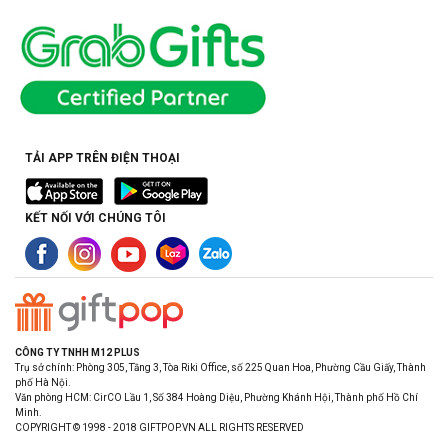
TẢI APP TRÊN ĐIỆN THOẠI
KẾT NỐI VỚI CHÚNG TÔI
CÔNG TY TNHH M12 PLUS
Trụ sở chính: Phòng 305, Tầng 3, Tòa Riki Office, số 225 Quan Hoa, Phường Cầu Giấy, Thành
phố Hà Nội.
Văn phòng HCM: CirCO Lầu 1, Số 384 Hoàng Diệu, Phường Khánh Hội, Thành phố Hồ Chí
Minh.
COPYRIGHT © 1998 - 2018 GIFTPOP.VN ALL RIGHTS RESERVED