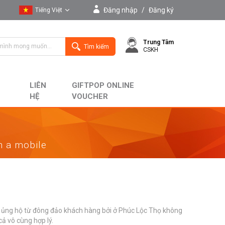
Đăng nhập
/
Đăng ký
Tiếng Việt
Tiếng Việt
Trung Tâm
English
Tìm kiếm
CSKH
LIÊN
GIFTPOP ONLINE
HỆ
VOUCHER
on a mobile
à ủng hộ từ đông đảo khách hàng bởi ở Phúc Lộc Thọ không
ả vô cùng hợp lý.