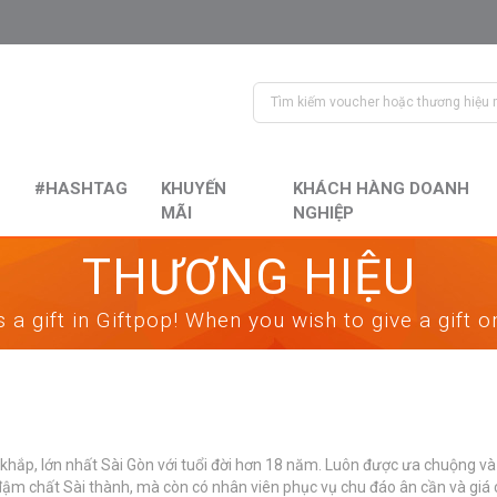
#HASHTAG
KHUYẾN
KHÁCH HÀNG DOANH
MÃI
NGHIỆP
THƯƠNG HIỆU
 a gift in Giftpop! When you wish to give a gift 
khắp, lớn nhất Sài Gòn với tuổi đời hơn 18 năm. Luôn được ưa chuộng v
m chất Sài thành, mà còn có nhân viên phục vụ chu đáo ân cần và giá c