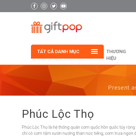
TẤT CẢ DANH MỤC
THƯƠNG
HIỆU
Present as
Phúc Lộc Thọ
Phúc Lộc Thọ là hệ thống quán cơm quốc hồn quốc túy rộng 
chỉ có cơm tấm sườn nướng than nức tiếng, cơm trưa ngon đậ