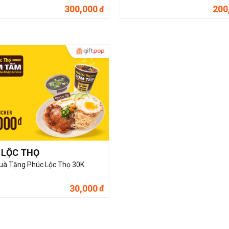
300,000
200
đ
 LỘC THỌ
uà Tặng Phúc Lộc Thọ 30K
30,000
đ