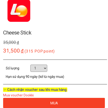
Cheese Stick
35,000
đ
31,500
đ
(315 POP
point)
Số lượng
Hạn sử dụng
90 ngày (kể từ ngày mua)
☞ Cách nhận voucher sau khi mua hàng.
Mua voucher Dookki
MUA