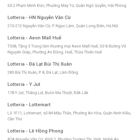
Số 2 Phạm Minh Đức, Phường Máy Tơ, Quận Ngô Quyền, Hải Phòng
Lotteria - HN Nguyễn Văn Cừ
210-212 Nguyễn Văn Cừ, P. Ngọc Lâm, Quận Long Biên, Hà Nội
Lotteria - Aeon Mall Huế
T308, Tầng 3 Trung tâm thương mại Aeon Mall Huế, Số 8 đường Võ
Nguyên Giáp, Phường An Đông, Huế, Thừa Thiên Huế
Lotteria - Đà Lạt Bùi Thị Xuân
285 Bùi Thị Xuân, P. 8, Đà Lạt, Lâm Đồng
Lotteria - Y Jut
178 Y Jut, Thắng Lợi, Buôn Ma Thuột, Đắk Lắk
Lotteria - Lottemart
Lô 1F11, Lottemart, số 84 Mậu Thân, Phường An Hòa, Quận Ninh Kiều,
Cần Thơ
Lotteria - Lê Hồng Phong
87A Nguyễn Văn Cừ, Khối 2, Phường Trường Thi, Vinh, Nghệ An