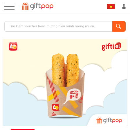
ĐĂNG NHẬP
ĐĂNG KÝ