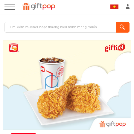
ĐĂNG NHẬP
ĐĂNG KÝ