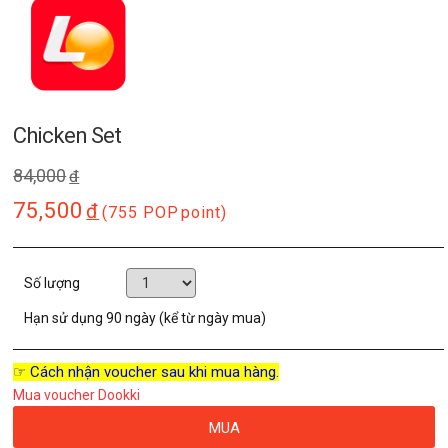
Chicken Set
84,000
đ
75,500
đ
(755 POP
point)
Số lượng
Hạn sử dụng
90 ngày (kể từ ngày mua)
☞ Cách nhận voucher sau khi mua hàng.
Mua voucher Dookki
MUA