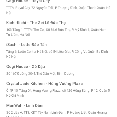
Gogi House - Royal City
TTTM Royal City, 72 Nguyễn Trãi, P. Thượng Đình, Quận Thanh Xuân, Hà
Nội
Kichi-Kichi - The Zei Lê Đức Thọ
103 Tầng 1, TTTM The Zei, Số 8 Lê Đức Thọ, P. Mỹ Đình 1, Quận Nam
Từ Liêm, Hà Nội
iSushi - Lotte Đào Tấn
Tầng 6, Lotte Center Hà Nội, số 54 Liễu Giai, P. Cống Vị, Quận Ba Đình,
Hà Nội
Gogi House - Gò Đậu
Số 167 Đường 30/4, Thủ Dầu Một, Bình Dương
Crystal Jade Kitchen - Hùng Vương Plaza
Ô 4F-10, Tầng 04, Hùng Vương Plaza, số 126 Hồng Bàng, P. 12, Quận 5,
Hồ Chí Minh
ManWah - Linh Đàm
Số 2 dãy A, TT3, KĐT Tây Nam Linh Đàm, P. Hoàng Liệt, Quận Hoàng