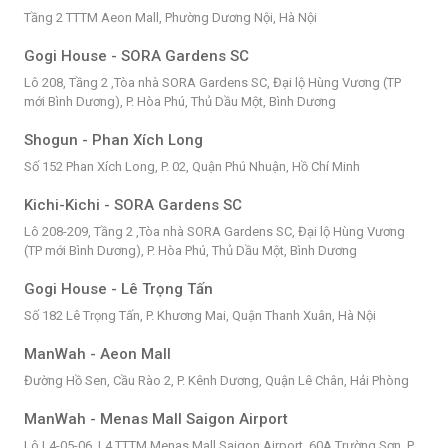
Tầng 2 TTTM Aeon Mall, Phường Dương Nội, Hà Nội
Gogi House - SORA Gardens SC
Lô 208, Tầng 2 ,Tòa nhà SORA Gardens SC, Đại lộ Hùng Vương (TP
mới Bình Dương), P. Hòa Phú, Thủ Dầu Một, Bình Dương
Shogun - Phan Xích Long
Số 152 Phan Xích Long, P. 02, Quận Phú Nhuận, Hồ Chí Minh
Kichi-Kichi - SORA Gardens SC
Lô 208-209, Tầng 2 ,Tòa nhà SORA Gardens SC, Đại lộ Hùng Vương
(TP mới Bình Dương), P. Hòa Phú, Thủ Dầu Một, Bình Dương
Gogi House - Lê Trọng Tấn
Số 182 Lê Trọng Tấn, P. Khương Mai, Quận Thanh Xuân, Hà Nội
ManWah - Aeon Mall
Đường Hồ Sen, Cầu Rào 2, P. Kênh Dương, Quận Lê Chân, Hải Phòng
ManWah - Menas Mall Saigon Airport
Lô L4-05-06, L4 TTTM Menas Mall Saigon Airport, 60A Trường Sơn, P.