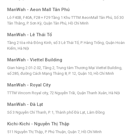
ManWah - Aeon Mall Tân Phú
Lô F40B, F40A, F28 + F29 Tầng 1 Khu TTTM AeonMall Tân Phú, Số 30
Tân Thắng, P. Sơn Kỳ, Quận Tân Phú, Hồ Chí Minh
ManWah - Lê Thái Tổ
Tầng 2 tòa nhà Đông Kinh, số 3 Lê Thái Tổ, P. Hàng Trống, Quận Hoàn
Kiếm, Hà Nội
ManWah - Viettel Building
Gian hàng 2.01-2.02, Tầng 2, Trung tâm Thương Mại Viettel Building,
số 285, đường Cách Mạng Tháng 8, P. 12, Quận 10, Hồ Chí Minh
ManWah - Royal City
TTTM Vincom Royal city, 72 Nguyễn Trãi, Quận Thanh Xuân, Hà Nội
ManWah - Đà Lạt
Số 3 Nguyễn Chí Thanh, P. 1, Thành phố Đà Lạt, Lâm Đồng
Kichi-Kichi - Nguyễn Thị Thập
511 Nguyễn Thị Thập, P. Phú Thuận, Quận 7, Hồ Chí Minh