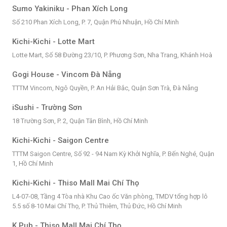
Sumo Yakiniku - Phan Xích Long
Số 210 Phan Xích Long, P. 7, Quận Phú Nhuận, Hồ Chí Minh
Kichi-Kichi - Lotte Mart
Lotte Mart, Số 58 Đường 23/10, P. Phương Sơn, Nha Trang, Khánh Hoà
Gogi House - Vincom Đà Nẵng
TTTM Vincom, Ngô Quyền, P. An Hải Bắc, Quận Sơn Trà, Đà Nẵng
iSushi - Trường Sơn
18 Trường Sơn, P. 2, Quận Tân Bình, Hồ Chí Minh
Kichi-Kichi - Saigon Centre
TTTM Saigon Centre, Số 92 - 94 Nam Kỳ Khởi Nghĩa, P. Bến Nghé, Quận
1, Hồ Chí Minh
Kichi-Kichi - Thiso Mall Mai Chí Thọ
L4-07-08, Tầng 4 Tòa nhà Khu Cao ốc Văn phòng, TMDV tổng hợp lô
5.5 số 8-10 Mai Chí Thọ, P. Thủ Thiêm, Thủ Đức, Hồ Chí Minh
K Pub - Thiso Mall Mai Chí Thọ