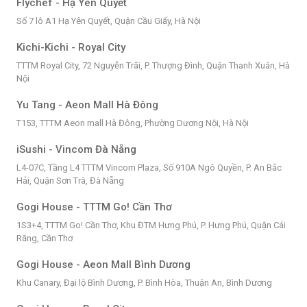
Flychef - Hạ Yên Quyết
Số 7 lô A1 Hạ Yên Quyết, Quận Cầu Giấy, Hà Nội
Kichi-Kichi - Royal City
TTTM Royal City, 72 Nguyễn Trãi, P. Thượng Đình, Quận Thanh Xuân, Hà
Nội
Yu Tang - Aeon Mall Hà Đông
T153, TTTM Aeon mall Hà Đông, Phường Dương Nội, Hà Nội
iSushi - Vincom Đà Nẵng
L4-07C, Tầng L4 TTTM Vincom Plaza, Số 910A Ngô Quyền, P. An Bắc
Hải, Quận Sơn Trà, Đà Nẵng
Gogi House - TTTM Go! Cần Thơ
1S3+4, TTTM Go! Cần Thơ, Khu ĐTM Hưng Phú, P. Hưng Phú, Quận Cái
Răng, Cần Thơ
Gogi House - Aeon Mall Bình Dương
Khu Canary, Đại lộ Bình Dương, P. Bình Hòa, Thuận An, Bình Dương