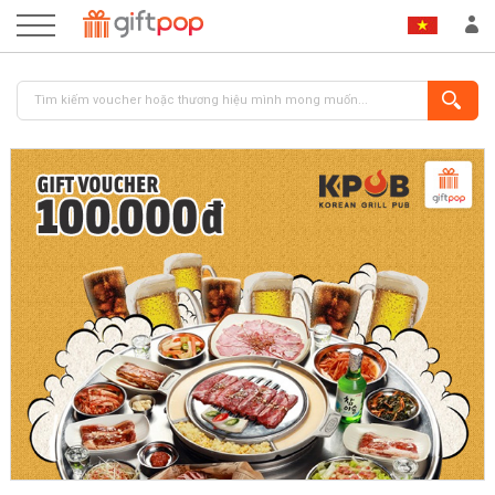
ĐĂNG NHẬP
ĐĂNG KÝ