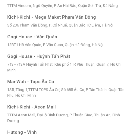
TTTM Vincom, Ngô Quyền, P. An Hải Bắc, Quận Sơn Trà, Đà Nẵng
Kichi-Kichi - Mega Maket Phạm Văn Đồng
Số 236 Phạm Văn Đồng, P. Cổ Nhuế, Quận Bắc Từ Liêm, Hà Nội
Gogi House - Văn Quán
12BT1 Hồ Văn Quán, P. Văn Quán, Quận Hà Đông, Hà Nội
Gogi House - Huỳnh Tấn Phát
713–713A Huỳnh Tấn Phát, Khu phố 1, P. Phú Thuận, Quận 7, Hồ Chí
Minh
ManWah - Tops Âu Cơ
1S5, Tầng 1,TTTM TOPS Âu Cơ, Số 685 Âu Cơ, P. Tân Thành, Quận Tân
Phú, Hồ Chí Minh
Kichi-Kichi - Aeon Mall
TTTM Aeon Mall, Đại lộ Bình Dương, P. Thuận Giao, Thuận An, Bình
Dương
Hutong - Vinh