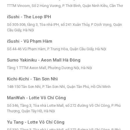
TTTM Vincom, Số 2 Hùng Vương, P. Thới Bình, Quận Ninh Kiều, Cần Thơ
iSushi - The Loop IPH
Số 305-306, tầng 3, Tòa nhà IPH, số 241 Xuân Thủy, P. Dịch Vọng, Quận
Cầu Giấy, Hà Nội
iSushi - Vũ Phạm Hàm
Số 44-46 Vũ Phạm Hàm, P. Trung Hòa, Quận Cầu Giấy, Hà Nội
Sumo Yakiniku - Aeon Mall Hà Đông
Tầng 1 TTTM Aeon Mall, Phường Dương Nội, Hà Nội
Kichi-Kichi - Tân Sơn Nhì
148-150 Tân Sơn Nhì, P. Tân Sơn Nhì, Quận Tân Phú, Hồ Chí Minh
ManWah - Lotte Võ Chí Công
Số 346, Tầng 3, Tòa nhà Lotte Mall, số 272 đường Võ Chí Công, P. Phú
Thượng, Quận Tây Hồ, Hà Nội
Yu Tang - Lotte Võ Chí Công
Số 330, Tầng 3, Tòa nhà Lotte Mall, số 272 đường Võ Chí Công, P. Phú