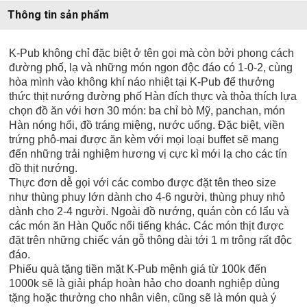
Thông tin sản phẩm
K-Pub không chỉ đặc biệt ở tên gọi mà còn bởi phong cách
đường phố, lạ và những món ngon độc đáo có 1-0-2, cùng
hòa mình vào không khí náo nhiệt tại K-Pub để thưởng
thức thịt nướng đường phố Hàn đích thực và thỏa thích lựa
chọn đồ ăn với hơn 30 món: ba chỉ bò Mỹ, panchan, món
Hàn nóng hổi, đồ tráng miệng, nước uống. Đặc biệt, viền
trứng phô-mai được ăn kèm với mọi loại buffet sẽ mang
đến những trải nghiệm hương vị cực kì mới lạ cho các tín
đồ thịt nướng.
Thực đơn dễ gọi với các combo được đặt tên theo size
như thùng phuy lớn dành cho 4-6 người, thùng phuy nhỏ
dành cho 2-4 người. Ngoài đồ nướng, quán còn có lẩu và
các món ăn Hàn Quốc nổi tiếng khác. Các món thịt được
đặt trên những chiếc ván gỗ thông dài tới 1 m trông rất độc
đáo.
Phiếu quà tặng tiền mặt K-Pub mệnh giá từ 100k đến
1000k sẽ là giải pháp hoàn hảo cho doanh nghiệp dùng
tặng hoặc thưởng cho nhân viên, cũng sẽ là món quà ý