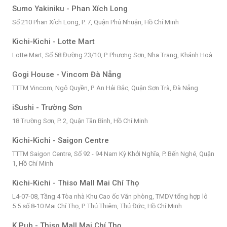
Sumo Yakiniku - Phan Xích Long
Số 210 Phan Xích Long, P. 7, Quận Phú Nhuận, Hồ Chí Minh
Kichi-Kichi - Lotte Mart
Lotte Mart, Số 58 Đường 23/10, P. Phương Sơn, Nha Trang, Khánh Hoà
Gogi House - Vincom Đà Nẵng
TTTM Vincom, Ngô Quyền, P. An Hải Bắc, Quận Sơn Trà, Đà Nẵng
iSushi - Trường Sơn
18 Trường Sơn, P. 2, Quận Tân Bình, Hồ Chí Minh
Kichi-Kichi - Saigon Centre
TTTM Saigon Centre, Số 92 - 94 Nam Kỳ Khởi Nghĩa, P. Bến Nghé, Quận
1, Hồ Chí Minh
Kichi-Kichi - Thiso Mall Mai Chí Thọ
L4-07-08, Tầng 4 Tòa nhà Khu Cao ốc Văn phòng, TMDV tổng hợp lô
5.5 số 8-10 Mai Chí Thọ, P. Thủ Thiêm, Thủ Đức, Hồ Chí Minh
K Pub - Thiso Mall Mai Chí Thọ