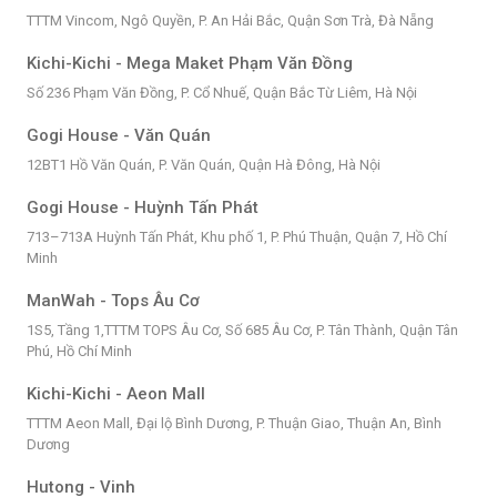
TTTM Vincom, Ngô Quyền, P. An Hải Bắc, Quận Sơn Trà, Đà Nẵng
Kichi-Kichi - Mega Maket Phạm Văn Đồng
Số 236 Phạm Văn Đồng, P. Cổ Nhuế, Quận Bắc Từ Liêm, Hà Nội
Gogi House - Văn Quán
12BT1 Hồ Văn Quán, P. Văn Quán, Quận Hà Đông, Hà Nội
Gogi House - Huỳnh Tấn Phát
713–713A Huỳnh Tấn Phát, Khu phố 1, P. Phú Thuận, Quận 7, Hồ Chí
Minh
ManWah - Tops Âu Cơ
1S5, Tầng 1,TTTM TOPS Âu Cơ, Số 685 Âu Cơ, P. Tân Thành, Quận Tân
Phú, Hồ Chí Minh
Kichi-Kichi - Aeon Mall
TTTM Aeon Mall, Đại lộ Bình Dương, P. Thuận Giao, Thuận An, Bình
Dương
Hutong - Vinh