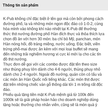
Thông tin sản phẩm
K-Pub không chỉ đặc biệt ở tên gọi mà còn bởi phong cách
đường phố, lạ và những món ngon độc đáo có 1-0-2, cùng
hòa mình vào không khí náo nhiệt tại K-Pub để thưởng
thức thịt nướng đường phố Hàn đích thực và thỏa thích lựa
chọn đồ ăn với hơn 30 món: ba chỉ bò Mỹ, panchan, món
Hàn nóng hổi, đồ tráng miệng, nước uống. Đặc biệt, viền
trứng phô-mai được ăn kèm với mọi loại buffet sẽ mang
đến những trải nghiệm hương vị cực kì mới lạ cho các tín
đồ thịt nướng.
Thực đơn dễ gọi với các combo được đặt tên theo size
như thùng phuy lớn dành cho 4-6 người, thùng phuy nhỏ
dành cho 2-4 người. Ngoài đồ nướng, quán còn có lẩu và
các món ăn Hàn Quốc nổi tiếng khác. Các món thịt được
đặt trên những chiếc ván gỗ thông dài tới 1 m trông rất độc
đáo.
Phiếu quà tặng tiền mặt K-Pub mệnh giá từ 100k đến
1000k sẽ là giải pháp hoàn hảo cho doanh nghiệp dùng
tặng hoặc thưởng cho nhân viên, cũng sẽ là món quà ý