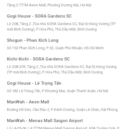
Tầng 2 TTTM Aeon Mall, Phường Dương Nội, Hà Nội
Gogi House - SORA Gardens SC
Lô 208, Tầng 2 ,Tòa nhà SORA Gardens SC, Đại lộ Hùng Vương (TP
mới Bình Dương), P. Hòa Phú, Thủ Dầu Một, Bình Dương
Shogun - Phan Xích Long
Số 152 Phan Xích Long, P. 02, Quận Phú Nhuận, Hồ Chí Minh
Kichi-Kichi - SORA Gardens SC
Lô 208-209, Tầng 2 ,Tòa nhà SORA Gardens SC, Đại lộ Hùng Vương
(TP mới Bình Dương), P. Hòa Phú, Thủ Dầu Một, Bình Dương
Gogi House - Lê Trọng Tấn
Số 182 Lê Trọng Tấn, P. Khương Mai, Quận Thanh Xuân, Hà Nội
ManWah - Aeon Mall
Đường Hồ Sen, Cầu Rào 2, P. Kênh Dương, Quận Lê Chân, Hải Phòng
ManWah - Menas Mall Saigon Airport
Lô L4-05-06, L4 TTTM Menas Mall Saigon Airport, 60A Trường Sơn, P.