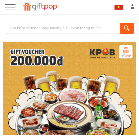
ĐĂNG NHẬP
ĐĂNG KÝ