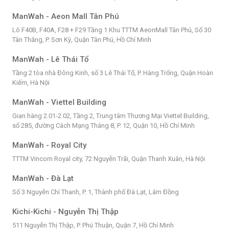
ManWah - Aeon Mall Tân Phú
Lô F40B, F40A, F28 + F29 Tầng 1 Khu TTTM AeonMall Tân Phú, Số 30
Tân Thắng, P. Sơn Kỳ, Quận Tân Phú, Hồ Chí Minh
ManWah - Lê Thái Tổ
Tầng 2 tòa nhà Đông Kinh, số 3 Lê Thái Tổ, P. Hàng Trống, Quận Hoàn
Kiếm, Hà Nội
ManWah - Viettel Building
Gian hàng 2.01-2.02, Tầng 2, Trung tâm Thương Mại Viettel Building,
số 285, đường Cách Mạng Tháng 8, P. 12, Quận 10, Hồ Chí Minh
ManWah - Royal City
TTTM Vincom Royal city, 72 Nguyễn Trãi, Quận Thanh Xuân, Hà Nội
ManWah - Đà Lạt
Số 3 Nguyễn Chí Thanh, P. 1, Thành phố Đà Lạt, Lâm Đồng
Kichi-Kichi - Nguyễn Thị Thập
511 Nguyễn Thị Thập, P. Phú Thuận, Quận 7, Hồ Chí Minh