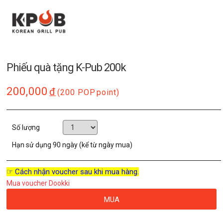
Phiếu quà tặng K-Pub 200k
200,000
đ
(200 POP
point)
Số lượng
Hạn sử dụng
90 ngày (kể từ ngày mua)
☞ Cách nhận voucher sau khi mua hàng.
Mua voucher Dookki
MUA