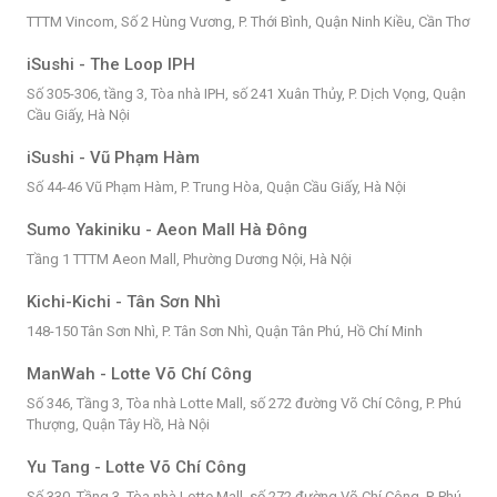
TTTM Vincom, Số 2 Hùng Vương, P. Thới Bình, Quận Ninh Kiều, Cần Thơ
iSushi - The Loop IPH
Số 305-306, tầng 3, Tòa nhà IPH, số 241 Xuân Thủy, P. Dịch Vọng, Quận
Cầu Giấy, Hà Nội
iSushi - Vũ Phạm Hàm
Số 44-46 Vũ Phạm Hàm, P. Trung Hòa, Quận Cầu Giấy, Hà Nội
Sumo Yakiniku - Aeon Mall Hà Đông
Tầng 1 TTTM Aeon Mall, Phường Dương Nội, Hà Nội
Kichi-Kichi - Tân Sơn Nhì
148-150 Tân Sơn Nhì, P. Tân Sơn Nhì, Quận Tân Phú, Hồ Chí Minh
ManWah - Lotte Võ Chí Công
Số 346, Tầng 3, Tòa nhà Lotte Mall, số 272 đường Võ Chí Công, P. Phú
Thượng, Quận Tây Hồ, Hà Nội
Yu Tang - Lotte Võ Chí Công
Số 330, Tầng 3, Tòa nhà Lotte Mall, số 272 đường Võ Chí Công, P. Phú