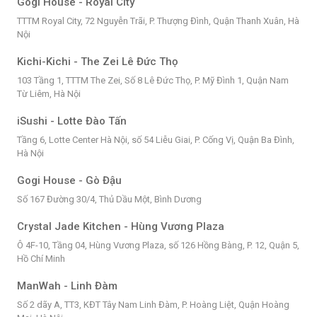
Gogi House - Royal City
TTTM Royal City, 72 Nguyễn Trãi, P. Thượng Đình, Quận Thanh Xuân, Hà
Nội
Kichi-Kichi - The Zei Lê Đức Thọ
103 Tầng 1, TTTM The Zei, Số 8 Lê Đức Thọ, P. Mỹ Đình 1, Quận Nam
Từ Liêm, Hà Nội
iSushi - Lotte Đào Tấn
Tầng 6, Lotte Center Hà Nội, số 54 Liễu Giai, P. Cống Vị, Quận Ba Đình,
Hà Nội
Gogi House - Gò Đậu
Số 167 Đường 30/4, Thủ Dầu Một, Bình Dương
Crystal Jade Kitchen - Hùng Vương Plaza
Ô 4F-10, Tầng 04, Hùng Vương Plaza, số 126 Hồng Bàng, P. 12, Quận 5,
Hồ Chí Minh
ManWah - Linh Đàm
Số 2 dãy A, TT3, KĐT Tây Nam Linh Đàm, P. Hoàng Liệt, Quận Hoàng