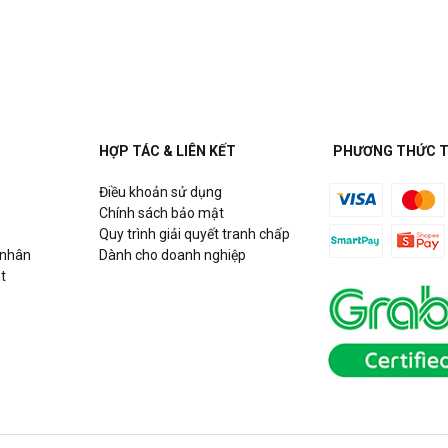
uận Cầu Giấy, Hà Nội
HỢP TÁC & LIÊN KẾT
PHƯƠNG THỨC 
Điều khoản sử dụng
h
Chính sách bảo mật
Quy trình giải quyết tranh chấp
 nhân
Dành cho doanh nghiệp
t
Hồ Chí Minh
g Võ Chí Công, P. Phú Thượng,