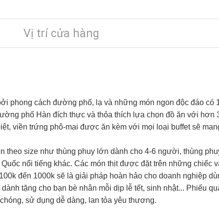
Vị trí cửa hàng
 bởi phong cách đường phố, lạ và những món ngon độc đáo có 1
 đường phố Hàn đích thực và thỏa thích lựa chọn đồ ăn với hơn
iệt, viền trứng phô-mai được ăn kèm với mọi loại buffet sẽ ma
n theo size như thùng phuy lớn dành cho 4-6 người, thùng phu
uốc nổi tiếng khác. Các món thịt được đặt trên những chiếc ván
 100k đến 1000k sẽ là giải pháp hoàn hảo cho doanh nghiệp dù
 dành tặng cho bạn bè nhân mỗi dịp lễ tết, sinh nhật... Phiếu q
chóng, sử dụng dễ dàng, lan tỏa yêu thương.