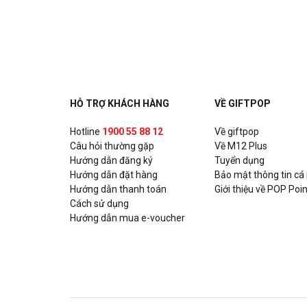
Ashima - Huỳnh Thúc Kháng
Số 17 Huỳnh Thúc Kháng, Quận Đống Đa, Hà Nội
Ashima - Hoàng Đạo Thúy
Tòa nhà UDIC N04 Hoàng Đạo Thúy, P. Trung Hòa, Q
HỖ TRỢ KHÁCH HÀNG
VỀ GIFTPOP
Ashima - Xuân Thủy
Hotline
1900 55 88 12
Về giftpop
Câu hỏi thường gặp
Số 93 Xuân Thủy, P. Thảo Điền, Quận 2, Hồ Chí Min
Về M12 Plus
Hướng dẫn đăng ký
Tuyển dụng
Hướng dẫn đặt hàng
Bảo mật thông tin cá
Ashima - Nguyễn Trãi
Hướng dẫn thanh toán
Giới thiệu về POP Poin
Số 331A Nguyễn Trãi, P. Nguyễn Cư Trinh, Quận 1, 
Cách sử dụng
Hướng dẫn mua e-voucher
Chixmax - Lotte Võ Chí Công
Số 323-7, Tầng 3, Tòa nhà Lotte Mall, số 272 đườn
Quận Tây Hồ, Hà Nội
Gogi House - KNG Mall Phú Mỹ Vũng Tàu