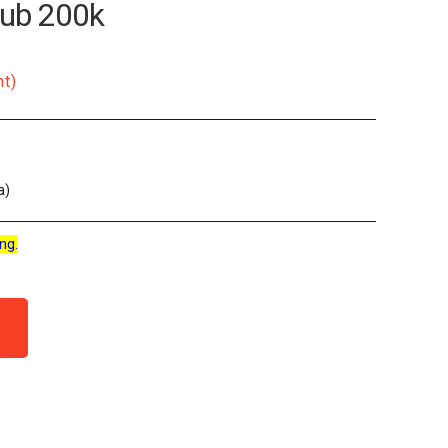
Pub 200k
nt)
a)
ng.