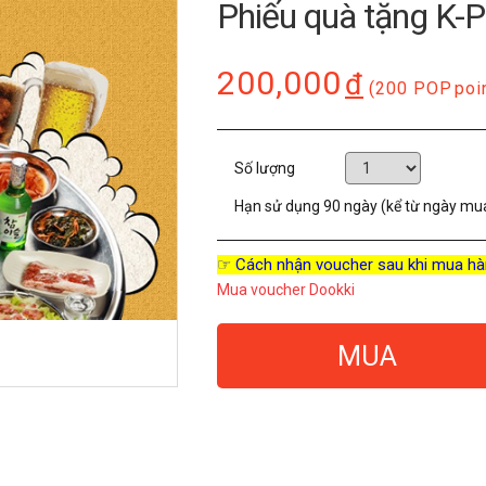
Phiếu quà tặng K-
200,000
đ
(200 POP
poi
Số lượng
Hạn sử dụng
90 ngày (kể từ ngày mu
☞ Cách nhận voucher sau khi mua hà
Mua voucher Dookki
MUA