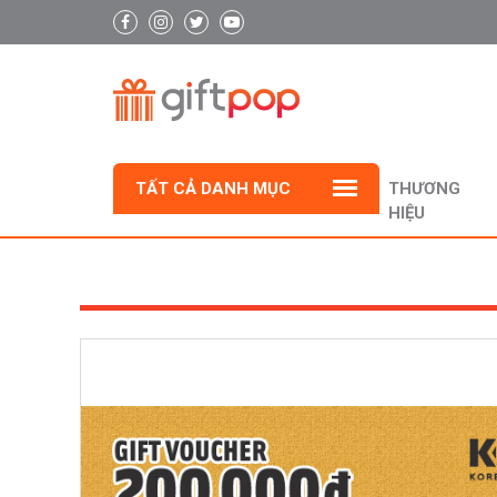
TẤT CẢ DANH MỤC
THƯƠNG
HIỆU