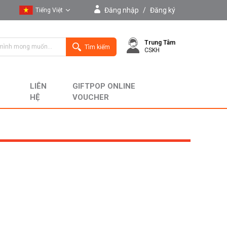
Đăng nhập
/
Đăng ký
Tiếng Việt
Tiếng Việt
Trung Tâm
English
Tìm kiếm
CSKH
LIÊN
GIFTPOP ONLINE
HỆ
VOUCHER