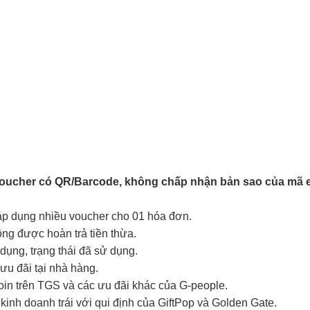
Voucher có QR/Barcode, không chấp nhận bản sao của mã e
 áp dụng nhiều voucher cho 01 hóa đơn.
hông được hoàn trả tiền thừa.
ụng, trạng thái đã sử dụng.
ưu đãi tại nhà hàng.
coin trên TGS và các ưu đãi khác của G-people.
kinh doanh trái với qui định của GiftPop và Golden Gate.