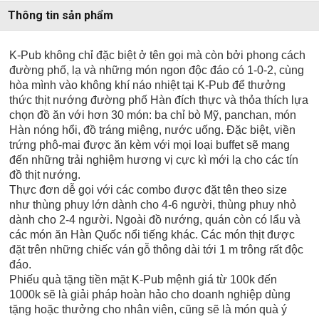
Thông tin sản phẩm
K-Pub không chỉ đặc biệt ở tên gọi mà còn bởi phong cách
đường phố, lạ và những món ngon độc đáo có 1-0-2, cùng
hòa mình vào không khí náo nhiệt tại K-Pub để thưởng
thức thịt nướng đường phố Hàn đích thực và thỏa thích lựa
chọn đồ ăn với hơn 30 món: ba chỉ bò Mỹ, panchan, món
Hàn nóng hổi, đồ tráng miệng, nước uống. Đặc biệt, viền
trứng phô-mai được ăn kèm với mọi loại buffet sẽ mang
đến những trải nghiệm hương vị cực kì mới lạ cho các tín
đồ thịt nướng.
Thực đơn dễ gọi với các combo được đặt tên theo size
như thùng phuy lớn dành cho 4-6 người, thùng phuy nhỏ
dành cho 2-4 người. Ngoài đồ nướng, quán còn có lẩu và
các món ăn Hàn Quốc nổi tiếng khác. Các món thịt được
đặt trên những chiếc ván gỗ thông dài tới 1 m trông rất độc
đáo.
Phiếu quà tặng tiền mặt K-Pub mệnh giá từ 100k đến
1000k sẽ là giải pháp hoàn hảo cho doanh nghiệp dùng
tặng hoặc thưởng cho nhân viên, cũng sẽ là món quà ý