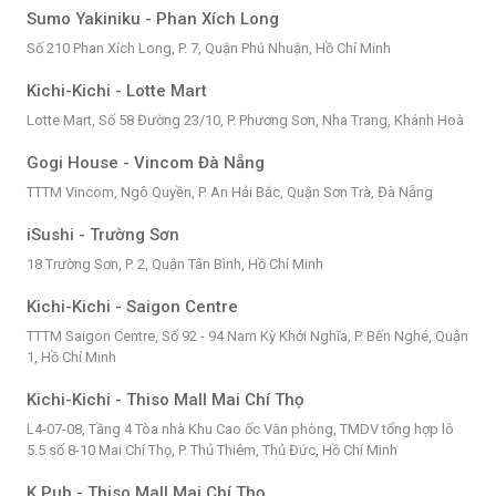
Sumo Yakiniku - Phan Xích Long
Số 210 Phan Xích Long, P. 7, Quận Phú Nhuận, Hồ Chí Minh
Kichi-Kichi - Lotte Mart
Lotte Mart, Số 58 Đường 23/10, P. Phương Sơn, Nha Trang, Khánh Hoà
Gogi House - Vincom Đà Nẵng
TTTM Vincom, Ngô Quyền, P. An Hải Bắc, Quận Sơn Trà, Đà Nẵng
iSushi - Trường Sơn
18 Trường Sơn, P. 2, Quận Tân Bình, Hồ Chí Minh
Kichi-Kichi - Saigon Centre
TTTM Saigon Centre, Số 92 - 94 Nam Kỳ Khởi Nghĩa, P. Bến Nghé, Quận
1, Hồ Chí Minh
Kichi-Kichi - Thiso Mall Mai Chí Thọ
L4-07-08, Tầng 4 Tòa nhà Khu Cao ốc Văn phòng, TMDV tổng hợp lô
5.5 số 8-10 Mai Chí Thọ, P. Thủ Thiêm, Thủ Đức, Hồ Chí Minh
K Pub - Thiso Mall Mai Chí Thọ