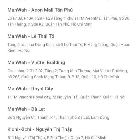
ManWah - Aeon Mall Tân Phú
Lô F40B, F40A, F28 + F29 Tầng 1 Khu TTTM AeonMall Tân Phú, Số 30
Tân Thắng, P. Sơn Kỳ, Quận Tân Phú, Hồ Chí Minh
ManWah - Lê Thái Tổ
Tầng 2 tòa nhà Đông Kinh, số 3 Lê Thái Tổ, P. Hàng Trống, Quận Hoàn
Kiếm, Hà Nội
ManWah - Viettel Building
Gian hàng 2.01-2.02, Tầng 2, Trung tâm Thương Mại Viettel Building,
số 285, đường Cách Mạng Tháng 8, P. 12, Quận 10, Hồ Chí Minh
ManWah - Royal City
TTTM Vincom Royal city, 72 Nguyễn Trãi, Quận Thanh Xuân, Hà Nội
ManWah - Đà Lạt
Số 3 Nguyễn Chí Thanh, P. 1, Thành phố Đà Lạt, Lâm Đồng
Kichi-Kichi - Nguyễn Thị Thập
511 Nguyễn Thị Thập, P. Phú Thuận, Quận 7, Hồ Chí Minh