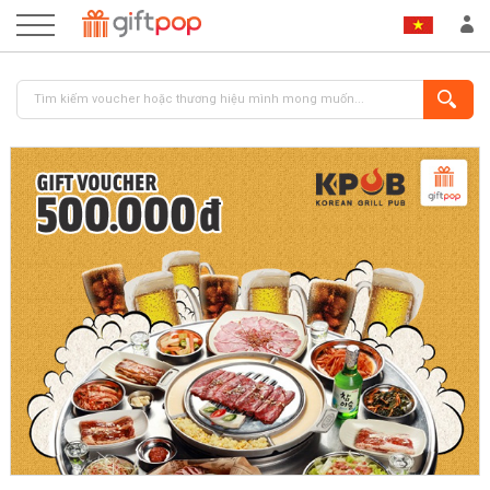
ĐĂNG NHẬP
ĐĂNG KÝ