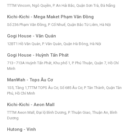
TTTM Vincom, Ngô Quyền, P. An Hải Bắc, Quận Sơn Trà, Đà Nẵng
Kichi-Kichi - Mega Maket Phạm Văn Đồng
Số 236 Phạm Văn Đồng, P. Cổ Nhuế, Quận Bắc Từ Liêm, Hà Nội
Gogi House - Văn Quán
12BT1 Hồ Văn Quán, P. Văn Quán, Quận Hà Đông, Hà Nội
Gogi House - Huỳnh Tấn Phát
713–713A Huỳnh Tấn Phát, Khu phố 1, P. Phú Thuận, Quận 7, Hồ Chí
Minh
ManWah - Tops Âu Cơ
1S5, Tầng 1,TTTM TOPS Âu Cơ, Số 685 Âu Cơ, P. Tân Thành, Quận Tân
Phú, Hồ Chí Minh
Kichi-Kichi - Aeon Mall
TTTM Aeon Mall, Đại lộ Bình Dương, P. Thuận Giao, Thuận An, Bình
Dương
Hutong - Vinh