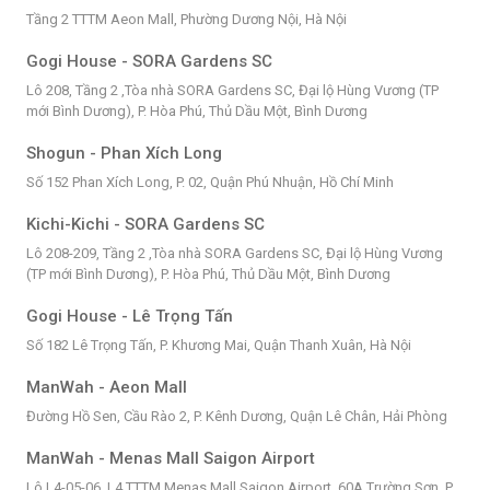
Tầng 2 TTTM Aeon Mall, Phường Dương Nội, Hà Nội
Gogi House - SORA Gardens SC
Lô 208, Tầng 2 ,Tòa nhà SORA Gardens SC, Đại lộ Hùng Vương (TP
mới Bình Dương), P. Hòa Phú, Thủ Dầu Một, Bình Dương
Shogun - Phan Xích Long
Số 152 Phan Xích Long, P. 02, Quận Phú Nhuận, Hồ Chí Minh
Kichi-Kichi - SORA Gardens SC
Lô 208-209, Tầng 2 ,Tòa nhà SORA Gardens SC, Đại lộ Hùng Vương
(TP mới Bình Dương), P. Hòa Phú, Thủ Dầu Một, Bình Dương
Gogi House - Lê Trọng Tấn
Số 182 Lê Trọng Tấn, P. Khương Mai, Quận Thanh Xuân, Hà Nội
ManWah - Aeon Mall
Đường Hồ Sen, Cầu Rào 2, P. Kênh Dương, Quận Lê Chân, Hải Phòng
ManWah - Menas Mall Saigon Airport
Lô L4-05-06, L4 TTTM Menas Mall Saigon Airport, 60A Trường Sơn, P.