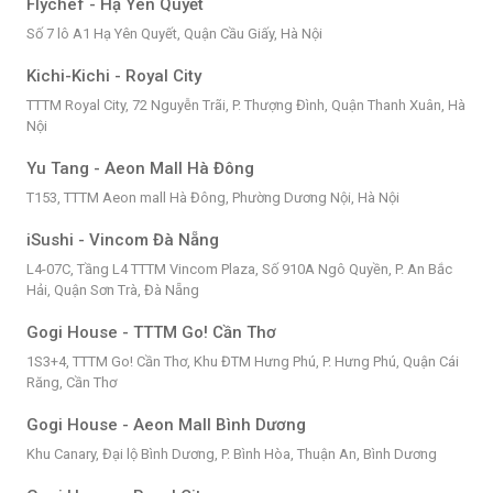
Flychef - Hạ Yên Quyết
Số 7 lô A1 Hạ Yên Quyết, Quận Cầu Giấy, Hà Nội
Kichi-Kichi - Royal City
TTTM Royal City, 72 Nguyễn Trãi, P. Thượng Đình, Quận Thanh Xuân, Hà
Nội
Yu Tang - Aeon Mall Hà Đông
T153, TTTM Aeon mall Hà Đông, Phường Dương Nội, Hà Nội
iSushi - Vincom Đà Nẵng
L4-07C, Tầng L4 TTTM Vincom Plaza, Số 910A Ngô Quyền, P. An Bắc
Hải, Quận Sơn Trà, Đà Nẵng
Gogi House - TTTM Go! Cần Thơ
1S3+4, TTTM Go! Cần Thơ, Khu ĐTM Hưng Phú, P. Hưng Phú, Quận Cái
Răng, Cần Thơ
Gogi House - Aeon Mall Bình Dương
Khu Canary, Đại lộ Bình Dương, P. Bình Hòa, Thuận An, Bình Dương