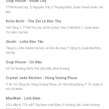
Gogi House - Royal City
TTTM Royal City, 72 Nguyễn Trãi, P. Thượng Đình, Quận Thanh Xuân, Hà
Nội
Kichi-Kichi - The Zei Lê Đức Thọ
103 Tầng 1, TTTM The Zei, Số 8 Lê Đức Thọ, P. Mỹ Đình 1, Quận Nam
Từ Liêm, Hà Nội
iSushi - Lotte Đào Tấn
Tầng 6, Lotte Center Hà Nội, số 54 Liễu Giai, P. Cống Vị, Quận Ba Đình,
Hà Nội
Gogi House - Gò Đậu
Số 167 Đường 30/4, Thủ Dầu Một, Bình Dương
Crystal Jade Kitchen - Hùng Vương Plaza
Ô 4F-10, Tầng 04, Hùng Vương Plaza, số 126 Hồng Bàng, P. 12, Quận 5,
Hồ Chí Minh
ManWah - Linh Đàm
Số 2 dãy A, TT3, KĐT Tây Nam Linh Đàm, P. Hoàng Liệt, Quận Hoàng