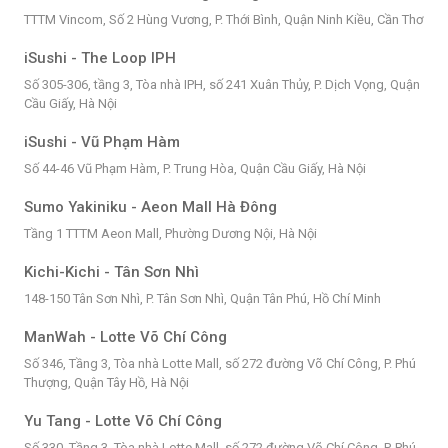
TTTM Vincom, Số 2 Hùng Vương, P. Thới Bình, Quận Ninh Kiều, Cần Thơ
iSushi - The Loop IPH
Số 305-306, tầng 3, Tòa nhà IPH, số 241 Xuân Thủy, P. Dịch Vọng, Quận
Cầu Giấy, Hà Nội
iSushi - Vũ Phạm Hàm
Số 44-46 Vũ Phạm Hàm, P. Trung Hòa, Quận Cầu Giấy, Hà Nội
Sumo Yakiniku - Aeon Mall Hà Đông
Tầng 1 TTTM Aeon Mall, Phường Dương Nội, Hà Nội
Kichi-Kichi - Tân Sơn Nhì
148-150 Tân Sơn Nhì, P. Tân Sơn Nhì, Quận Tân Phú, Hồ Chí Minh
ManWah - Lotte Võ Chí Công
Số 346, Tầng 3, Tòa nhà Lotte Mall, số 272 đường Võ Chí Công, P. Phú
Thượng, Quận Tây Hồ, Hà Nội
Yu Tang - Lotte Võ Chí Công
Số 330, Tầng 3, Tòa nhà Lotte Mall, số 272 đường Võ Chí Công, P. Phú