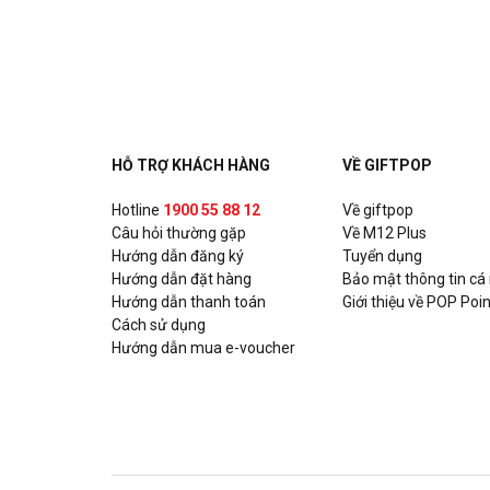
Ashima - Huỳnh Thúc Kháng
Số 17 Huỳnh Thúc Kháng, Quận Đống Đa, Hà Nội
Ashima - Hoàng Đạo Thúy
Tòa nhà UDIC N04 Hoàng Đạo Thúy, P. Trung Hòa, Q
HỖ TRỢ KHÁCH HÀNG
VỀ GIFTPOP
Ashima - Xuân Thủy
Hotline
1900 55 88 12
Về giftpop
Câu hỏi thường gặp
Số 93 Xuân Thủy, P. Thảo Điền, Quận 2, Hồ Chí Min
Về M12 Plus
Hướng dẫn đăng ký
Tuyển dụng
Hướng dẫn đặt hàng
Bảo mật thông tin cá
Ashima - Nguyễn Trãi
Hướng dẫn thanh toán
Giới thiệu về POP Poin
Số 331A Nguyễn Trãi, P. Nguyễn Cư Trinh, Quận 1, 
Cách sử dụng
Hướng dẫn mua e-voucher
Chixmax - Lotte Võ Chí Công
Số 323-7, Tầng 3, Tòa nhà Lotte Mall, số 272 đườn
Quận Tây Hồ, Hà Nội
Gogi House - KNG Mall Phú Mỹ Vũng Tàu