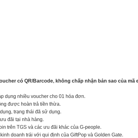
Voucher có QR/Barcode, không chấp nhận bản sao của mã e
 áp dụng nhiều voucher cho 01 hóa đơn.
hông được hoàn trả tiền thừa.
ụng, trạng thái đã sử dụng.
ưu đãi tại nhà hàng.
coin trên TGS và các ưu đãi khác của G-people.
kinh doanh trái với qui định của GiftPop và Golden Gate.