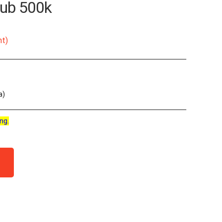
Pub 500k
nt)
a)
ng.