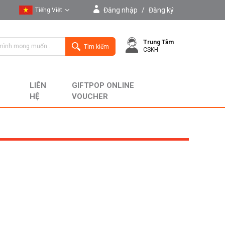
Đăng nhập
/
Đăng ký
Tiếng Việt
Tiếng Việt
Trung Tâm
English
Tìm kiếm
CSKH
LIÊN
GIFTPOP ONLINE
HỆ
VOUCHER