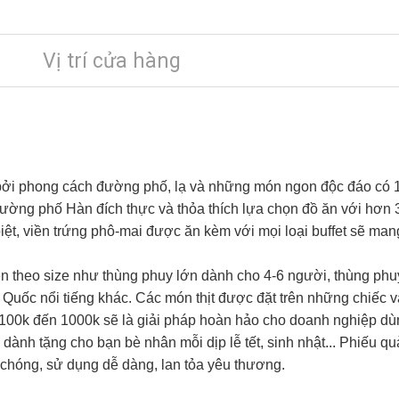
Vị trí cửa hàng
 bởi phong cách đường phố, lạ và những món ngon độc đáo có 1
 đường phố Hàn đích thực và thỏa thích lựa chọn đồ ăn với hơn
iệt, viền trứng phô-mai được ăn kèm với mọi loại buffet sẽ ma
n theo size như thùng phuy lớn dành cho 4-6 người, thùng phu
uốc nổi tiếng khác. Các món thịt được đặt trên những chiếc ván
 100k đến 1000k sẽ là giải pháp hoàn hảo cho doanh nghiệp dù
 dành tặng cho bạn bè nhân mỗi dịp lễ tết, sinh nhật... Phiếu q
chóng, sử dụng dễ dàng, lan tỏa yêu thương.