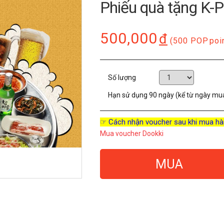
Phiếu quà tặng K-
500,000
đ
(500 POP
poi
Số lượng
Hạn sử dụng
90 ngày (kể từ ngày mu
☞ Cách nhận voucher sau khi mua hà
Mua voucher Dookki
MUA