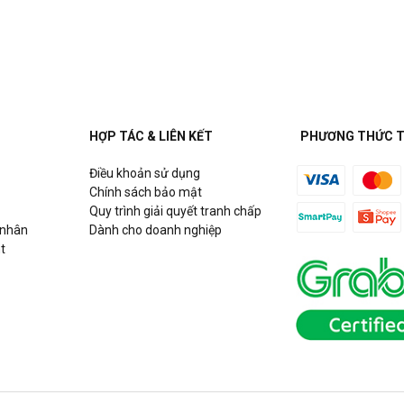
uận Cầu Giấy, Hà Nội
HỢP TÁC & LIÊN KẾT
PHƯƠNG THỨC 
Điều khoản sử dụng
h
Chính sách bảo mật
Quy trình giải quyết tranh chấp
 nhân
Dành cho doanh nghiệp
t
Hồ Chí Minh
g Võ Chí Công, P. Phú Thượng,