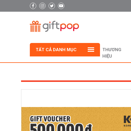
TẤT CẢ DANH MỤC
THƯƠNG
HIỆU