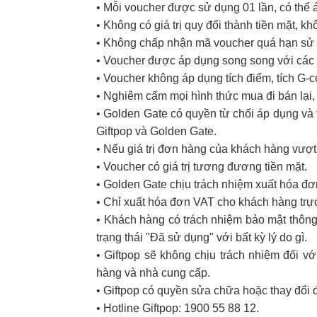
• Mỗi voucher được sử dụng 01 lần, có thể
• Không có giá trị quy đổi thành tiền mặt, k
• Không chấp nhận mã voucher quá hạn sử d
• Voucher được áp dụng song song với các 
• Voucher không áp dụng tích điểm, tích G-
• Nghiêm cấm mọi hình thức mua đi bán lại, 
• Golden Gate có quyền từ chối áp dụng và t
Giftpop và Golden Gate.
• Nếu giá trị đơn hàng của khách hàng vượt
• Voucher có giá trị tương đương tiền mặt.
• Golden Gate chịu trách nhiệm xuất hóa đ
• Chỉ xuất hóa đơn VAT cho khách hàng trực
• Khách hàng có trách nhiệm bảo mật thông 
trạng thái "Đã sử dụng" với bất kỳ lý do gì.
• Giftpop sẽ không chịu trách nhiệm đối 
hàng và nhà cung cấp.
• Giftpop có quyền sửa chữa hoặc thay đổi 
• Hotline Giftpop: 1900 55 88 12.