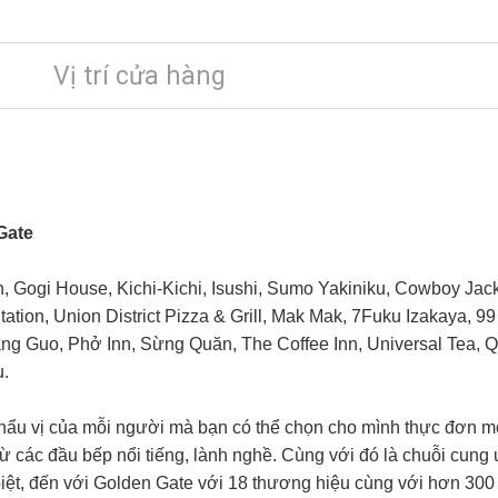
Vị trí cửa hàng
Gate
n, Gogi House, Kichi-Kichi, Isushi, Sumo Yakiniku, Cowboy Jac
Station, Union District Pizza & Grill, Mak Mak, 7Fuku Izakaya, 
ang Guo, Phở Inn, Sừng Quăn, The Coffee Inn, Universal Tea,
Q
u.
 khẩu vị của mỗi người mà bạn có thể chọn cho mình thực đơn 
từ các đầu bếp nổi tiếng, lành nghề. Cùng với đó là chuỗi cun
 biệt, đến với Golden Gate với 18 thương hiệu cùng với hơn 300