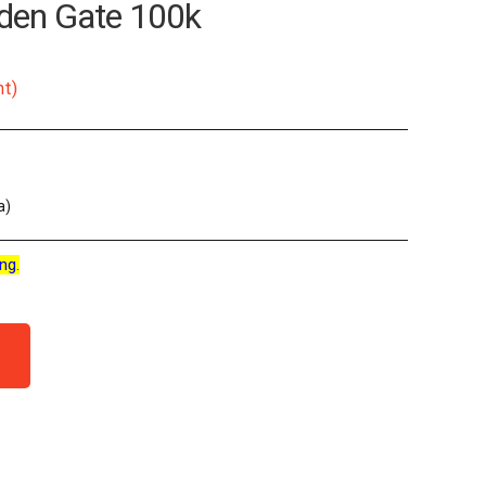
lden Gate 100k
nt)
a)
ng.