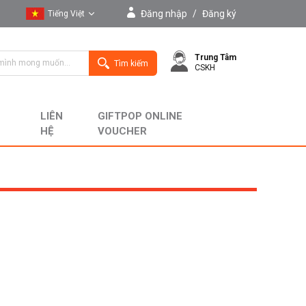
Đăng nhập
/
Đăng ký
Tiếng Việt
Tiếng Việt
Trung Tâm
English
Tìm kiếm
CSKH
LIÊN
GIFTPOP ONLINE
HỆ
VOUCHER