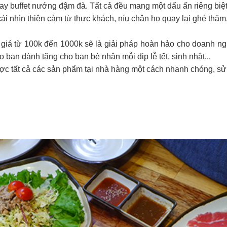
hay buffet nướng đậm đà. Tất cả đều mang một dấu ấn riêng biệt
ái nhìn thiện cảm từ thực khách, níu chân họ quay lại ghé thăm
giá từ 100k đến 1000k sẽ là giải pháp hoàn hảo cho doanh n
o bạn dành tặng cho bạn bè nhân mỗi dịp lễ tết, sinh nhật...
ợc tất cả các sản phẩm tại nhà hàng một cách nhanh chóng, sử