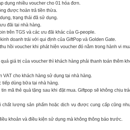
 áp dụng nhiều voucher cho 01 hóa đơn.
hông được hoàn trả tiền thừa.
ụng, trạng thái đã sử dụng.
ưu đãi tại nhà hàng.
coin trên TGS và các ưu đãi khác của G-people.
kinh doanh trái với qui định của GiftPop và Golden Gate.
hu hồi voucher khi phát hiện voucher đó nằm trong hành vi mua 
 quá giá trị của voucher thì khách hàng phải thanh toán thêm k
ơn VAT cho khách hàng sử dụng tại nhà hàng.
 tiếp dùng bữa tại nhà hàng.
tin mã thẻ quà tặng sau khi đặt mua. Giftpop sẽ không chịu tr
với chất lượng sản phẩm hoặc dịch vụ được cung cấp cũng như
điều khoản và điều kiện sử dụng mà không thông báo trước.