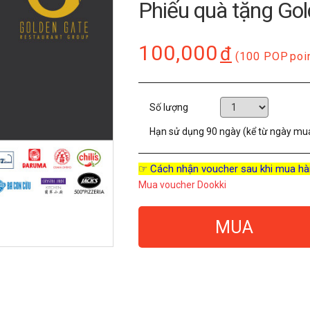
Phiếu quà tặng Go
100,000
đ
(100 POP
poi
Số lượng
Hạn sử dụng
90 ngày (kể từ ngày mu
☞ Cách nhận voucher sau khi mua hà
Mua voucher Dookki
MUA