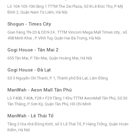
Lô 104-105-106 tầng 1 TTTM The Zei Plaza, Số 8 Lê Đức Thọ, P. Mỹ
Đình 2, Quận Nam Từ Liêm, Hà Nội
Shogun - Times City
Gian hàng TN-20 & DD9-24 , TTTM Vincom Mega Mall Times city , số
458 Minh Khai , P. Vĩnh Tuy, Quận Hai Bà Trưng, Hà Nội
Gogi House - Tân Mai 2
655 Tân Mai, P. Tân Mai, Quận Hoàng Mai, Hà Nội
Gogi House - Đà Lạt
Số 3 Nguyễn Chí Thanh, P. 1, Thành phố Đà Lạt, Lâm Đồng
ManWah - Aeon Mall Tân Phú
Lô F40B, F40A, F28 + F29 Tầng 1 Khu TTTM AeonMall Tân Phú, Số 30
Tân Thắng, P. Sơn Kỳ, Quận Tân Phú, Hồ Chí Minh
ManWah - Lê Thái Tổ
Tầng 2 tòa nhà Đông Kinh, số 3 Lê Thái Tổ, P. Hàng Trống, Quận Hoàn
Kiếm, Hà Nội