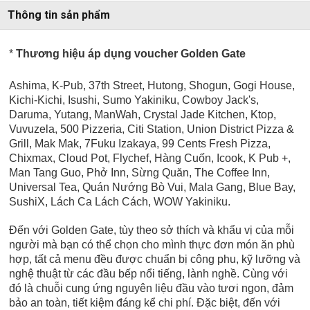
Thông tin sản phẩm
*
Thương hiệu áp dụng voucher Golden Gate
Ashima, K-Pub, 37th Street, Hutong, Shogun, Gogi House,
Kichi-Kichi, Isushi, Sumo Yakiniku, Cowboy Jack's,
Daruma, Yutang, ManWah, Crystal Jade Kitchen, Ktop,
Vuvuzela, 500 Pizzeria, Citi Station, Union District Pizza &
Grill, Mak Mak, 7Fuku Izakaya, 99 Cents Fresh Pizza,
Chixmax, Cloud Pot, Flychef, Hàng Cuốn, Icook, K Pub +,
Man Tang Guo, Phở Inn, Sừng Quăn, The Coffee Inn,
Universal Tea,
Quán Nướng Bò Vui, Mala Gang, Blue Bay,
SushiX, Lách Ca Lách Cách, WOW Yakiniku.
Đến với Golden Gate, tùy theo sở thích và khẩu vị của mỗi
người mà bạn có thể chọn cho mình thực đơn món ăn phù
hợp, tất cả menu đều được chuẩn bị công phu, kỹ lưỡng và
nghệ thuật từ các đầu bếp nổi tiếng, lành nghề. Cùng với
đó là chuỗi cung ứng nguyên liệu đầu vào tươi ngon, đảm
bảo an toàn, tiết kiệm đáng kể chi phí. Đặc biệt, đến với