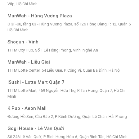
Vấp, Hồ Chí Minh
ManWah - Hùng Vương Plaza
Ô 3F-08, tầng 03 - Hùng Vương Plaza, số 126 Hồng Bàng, P. 12, Quận 5,
Hồ Chí Minh
Shogun - Vinh
TTTM City Hub, Số 1 Lê Hồng Phong, Vinh, Nghệ An
ManWah - Liễu Giai
TTTM Lotte Center, 54 Liễu Giai, P. Cống Vị, Quận Ba Đình, Hà Nội
iSushi - Lotte Mart Quận 7
TTTM Lotte Mart, 469 Nguyễn Hữu Thọ, P. Tân Hưng, Quận 7, Hồ Chí
Minh
K Pub - Aeon Mall
Đường Hồ Sen, Cầu Rào 2, P. Kênh Dương, Quận Lê Chân, Hải Phòng
Gogi House - Lê Văn Quới
Số 246 Lê Văn Quới, P. Bình Hưng Hòa A, Quận Bình Tân, Hồ Chí Minh