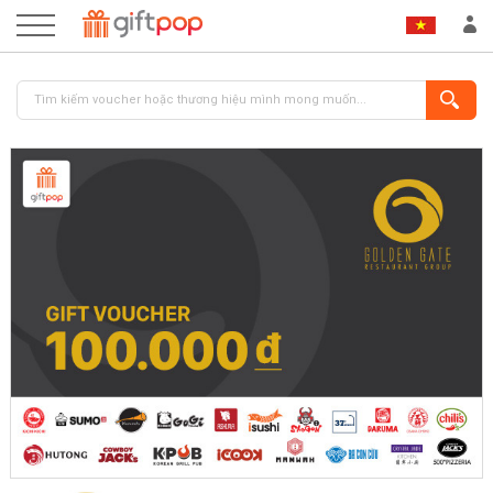
ĐĂNG NHẬP
ĐĂNG KÝ