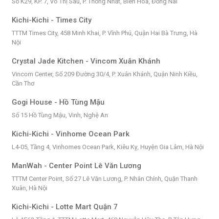
Số K29, KP. 7, Võ Thị Sáu, P. Thống Nhất, Biên Hòa, Đồng Nai
Kichi-Kichi - Times City
TTTM Times City, 458 Minh Khai, P. Vĩnh Phú, Quận Hai Bà Trưng, Hà
Nội
Crystal Jade Kitchen - Vincom Xuân Khánh
Vincom Center, Số 209 Đường 30/4, P. Xuân Khánh, Quận Ninh Kiều,
Cần Thơ
Gogi House - Hồ Tùng Mậu
Số 15 Hồ Tùng Mậu, Vinh, Nghệ An
Kichi-Kichi - Vinhome Ocean Park
L4-05, Tầng 4, Vinhomes Ocean Park, Kiêu Kỵ, Huyện Gia Lâm, Hà Nội
ManWah - Center Point Lê Văn Lương
TTTM Center Point, Số 27 Lê Văn Lương, P. Nhân Chính, Quận Thanh
Xuân, Hà Nội
Kichi-Kichi - Lotte Mart Quận 7