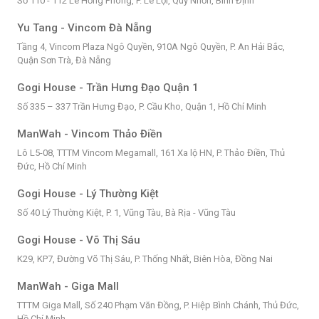
Số 110 - 112 Lê Hồng Phong, P. Lê Lợi, Quy Nhơn, Bình Định
Yu Tang - Vincom Đà Nẵng
Tầng 4, Vincom Plaza Ngô Quyền, 910A Ngô Quyền, P. An Hải Bắc,
Quận Sơn Trà, Đà Nẵng
Gogi House - Trần Hưng Đạo Quận 1
Số 335 – 337 Trần Hưng Đạo, P. Cầu Kho, Quận 1, Hồ Chí Minh
ManWah - Vincom Thảo Điền
Lô L5-08, TTTM Vincom Megamall, 161 Xa lộ HN, P. Thảo Điền, Thủ
Đức, Hồ Chí Minh
Gogi House - Lý Thường Kiệt
Số 40 Lý Thường Kiệt, P. 1, Vũng Tàu, Bà Rịa - Vũng Tàu
Gogi House - Võ Thị Sáu
K29, KP7, Đường Võ Thị Sáu, P. Thống Nhất, Biên Hòa, Đồng Nai
ManWah - Giga Mall
TTTM Giga Mall, Số 240 Phạm Văn Đồng, P. Hiệp Bình Chánh, Thủ Đức,
Hồ Chí Minh