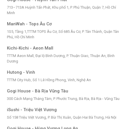
713–713A Huỳnh Tấn Phát, Khu phố 1, P. Phú Thuận, Quận 7, Hồ Chí
Minh
ManWah - Tops Âu Cơ
1S5, Tầng 1,TTTM TOPS Âu Cơ, Số 685 Âu Cơ, P. Tân Thành, Quận Tân
Phú, Hồ Chí Minh
Kichi-Kichi - Aeon Mall
TTTM Aeon Mall, Đại lộ Bình Dương, P. Thuận Giao, Thuận An, Bình
Dương
Hutong - Vinh
TTTM City Hub, Số 1 Lê Hồng Phong, Vinh, Nghệ An
Gogi House - Bà Rịa Vũng Tàu
300 Cách Mạng Tháng Tám, P. Phước Trung, Bà Rịa, Bà Rịa - Vũng Tàu
iSushi - Triệu Việt Vương
Số 158 Triệu Việt Vương, P. Bùi Thị Xuân, Quận Hai Bà Trưng, Hà Nội
Gogi House - Hùng Vương Long An