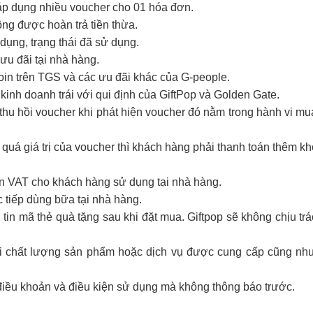
 áp dụng nhiều voucher cho 01 hóa đơn.
hông được hoàn trả tiền thừa.
ụng, trạng thái đã sử dụng.
ưu đãi tại nhà hàng.
coin trên TGS và các ưu đãi khác của G-people.
kinh doanh trái với qui định của GiftPop và Golden Gate.
hu hồi voucher khi phát hiện voucher đó nằm trong hành vi mua 
 quá giá trị của voucher thì khách hàng phải thanh toán thêm k
ơn VAT cho khách hàng sử dụng tại nhà hàng.
 tiếp dùng bữa tại nhà hàng.
tin mã thẻ quà tặng sau khi đặt mua. Giftpop sẽ không chịu tr
với chất lượng sản phẩm hoặc dịch vụ được cung cấp cũng như
điều khoản và điều kiện sử dụng mà không thông báo trước.