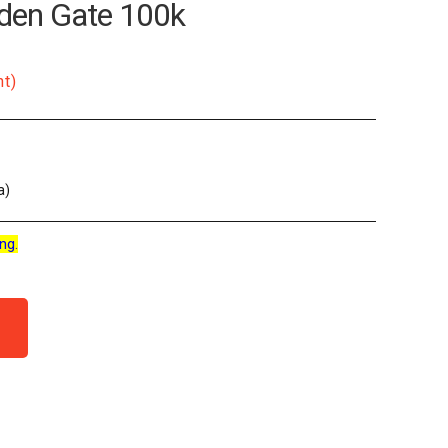
lden Gate 100k
nt)
a)
ng.