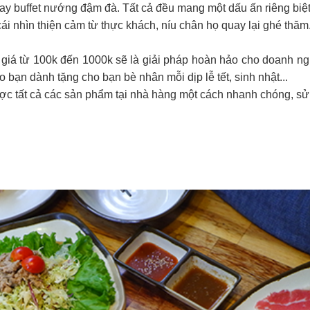
hay buffet nướng đậm đà. Tất cả đều mang một dấu ấn riêng biệt
ái nhìn thiện cảm từ thực khách, níu chân họ quay lại ghé thăm
giá từ 100k đến 1000k sẽ là giải pháp hoàn hảo cho doanh n
o bạn dành tặng cho bạn bè nhân mỗi dịp lễ tết, sinh nhật...
ợc tất cả các sản phẩm tại nhà hàng một cách nhanh chóng, sử