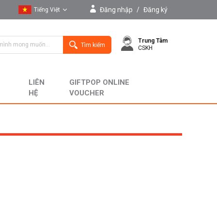
Đăng nhập
/
Đăng ký
Tiếng Việt
Tiếng Việt
Trung Tâm
English
Tìm kiếm
CSKH
LIÊN
GIFTPOP ONLINE
HỆ
VOUCHER