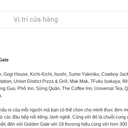
Vị trí cửa hàng
Gate
n, Gogi House, Kichi-Kichi, Isushi, Sumo Yakiniku, Cowboy Jac
Station, Union District Pizza & Grill, Mak Mak, 7Fuku Izakaya, 
ang Guo, Phở Inn, Sừng Quăn, The Coffee Inn, Universal Tea,
Q
u.
 khẩu vị của mỗi người mà bạn có thể chọn cho mình thực đơn 
từ các đầu bếp nổi tiếng, lành nghề. Cùng với đó là chuỗi cun
 biệt, đến với Golden Gate với 18 thương hiệu cùng với hơn 300