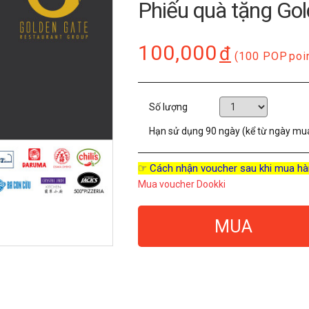
Phiếu quà tặng Go
100,000
đ
(100 POP
poi
Số lượng
Hạn sử dụng
90 ngày (kể từ ngày mu
☞ Cách nhận voucher sau khi mua hà
Mua voucher Dookki
MUA