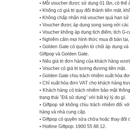
• Mỗi voucher được sử dụng 01 lần, có thể
• Không có giá trị quy đổi thành tiền mặt, k
• Không chấp nhận mã voucher quá hạn sử d
• Voucher được áp dụng song song với các 
• Voucher không áp dụng tích điểm, tích G-
• Nghiêm cấm mọi hình thức mua đi bán lại, 
• Golden Gate có quyền từ chối áp dụng và t
Giftpop và Golden Gate.
• Nếu giá trị đơn hàng của khách hàng vượt
• Voucher có giá trị tương đương tiền mặt.
• Golden Gate chịu trách nhiệm xuất hóa đ
• Chỉ xuất hóa đơn VAT cho khách hàng trực
• Khách hàng có trách nhiệm bảo mật thông 
trạng thái "Đã sử dụng" với bất kỳ lý do gì.
• Giftpop sẽ không chịu trách nhiệm đối 
hàng và nhà cung cấp.
• Giftpop có quyền sửa chữa hoặc thay đổi 
• Hotline Giftpop: 1900 55 88 12.