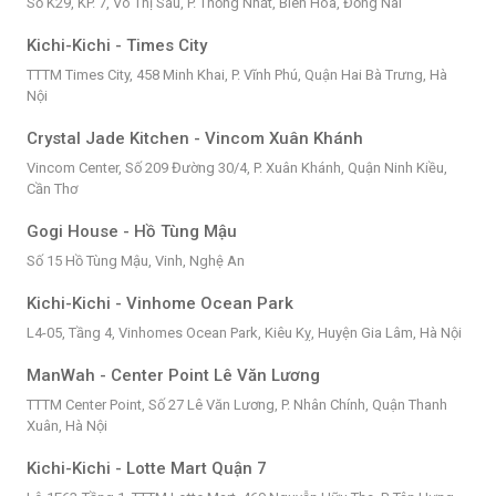
Số K29, KP. 7, Võ Thị Sáu, P. Thống Nhất, Biên Hòa, Đồng Nai
Kichi-Kichi - Times City
TTTM Times City, 458 Minh Khai, P. Vĩnh Phú, Quận Hai Bà Trưng, Hà
Nội
Crystal Jade Kitchen - Vincom Xuân Khánh
Vincom Center, Số 209 Đường 30/4, P. Xuân Khánh, Quận Ninh Kiều,
Cần Thơ
Gogi House - Hồ Tùng Mậu
Số 15 Hồ Tùng Mậu, Vinh, Nghệ An
Kichi-Kichi - Vinhome Ocean Park
L4-05, Tầng 4, Vinhomes Ocean Park, Kiêu Kỵ, Huyện Gia Lâm, Hà Nội
ManWah - Center Point Lê Văn Lương
TTTM Center Point, Số 27 Lê Văn Lương, P. Nhân Chính, Quận Thanh
Xuân, Hà Nội
Kichi-Kichi - Lotte Mart Quận 7