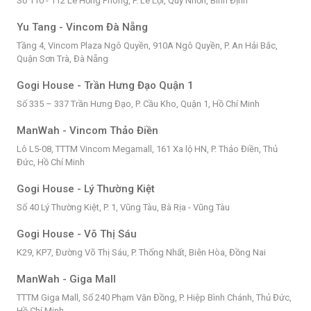
Số 110 - 112 Lê Hồng Phong, P. Lê Lợi, Quy Nhơn, Bình Định
Yu Tang - Vincom Đà Nẵng
Tầng 4, Vincom Plaza Ngô Quyền, 910A Ngô Quyền, P. An Hải Bắc,
Quận Sơn Trà, Đà Nẵng
Gogi House - Trần Hưng Đạo Quận 1
Số 335 – 337 Trần Hưng Đạo, P. Cầu Kho, Quận 1, Hồ Chí Minh
ManWah - Vincom Thảo Điền
Lô L5-08, TTTM Vincom Megamall, 161 Xa lộ HN, P. Thảo Điền, Thủ
Đức, Hồ Chí Minh
Gogi House - Lý Thường Kiệt
Số 40 Lý Thường Kiệt, P. 1, Vũng Tàu, Bà Rịa - Vũng Tàu
Gogi House - Võ Thị Sáu
K29, KP7, Đường Võ Thị Sáu, P. Thống Nhất, Biên Hòa, Đồng Nai
ManWah - Giga Mall
TTTM Giga Mall, Số 240 Phạm Văn Đồng, P. Hiệp Bình Chánh, Thủ Đức,
Hồ Chí Minh