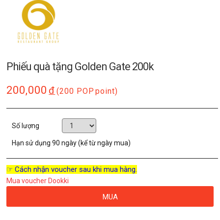
Phiếu quà tặng Golden Gate 200k
200,000
đ
(200 POP
point)
Số lượng
Hạn sử dụng
90 ngày (kể từ ngày mua)
☞ Cách nhận voucher sau khi mua hàng.
Mua voucher Dookki
MUA