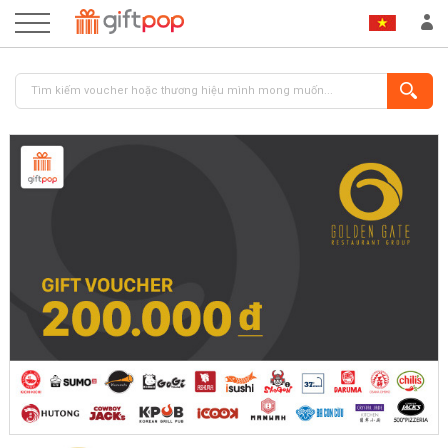
ĐĂNG NHẬP
ĐĂNG KÝ