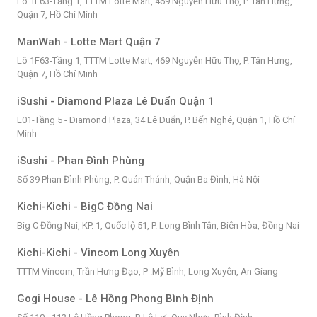
Lô 1F63-Tầng 1, TTTM Lotte Mart, 469 Nguyễn Hữu Thọ, P. Tân Hưng,
Quận 7, Hồ Chí Minh
ManWah - Lotte Mart Quận 7
Lô 1F63-Tầng 1, TTTM Lotte Mart, 469 Nguyễn Hữu Thọ, P. Tân Hưng,
Quận 7, Hồ Chí Minh
iSushi - Diamond Plaza Lê Duẩn Quận 1
L01-Tầng 5 - Diamond Plaza, 34 Lê Duẩn, P. Bến Nghé, Quận 1, Hồ Chí
Minh
iSushi - Phan Đình Phùng
Số 39 Phan Đình Phùng, P. Quán Thánh, Quận Ba Đình, Hà Nội
Kichi-Kichi - BigC Đồng Nai
Big C Đồng Nai, KP. 1, Quốc lộ 51, P. Long Bình Tân, Biên Hòa, Đồng Nai
Kichi-Kichi - Vincom Long Xuyên
TTTM Vincom, Trần Hưng Đạo, P .Mỹ Bình, Long Xuyên, An Giang
Gogi House - Lê Hồng Phong Bình Định