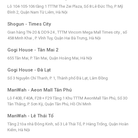
Lô 104-105-106 tầng 1 TTTM The Zei Plaza, Số 8 Lê Đức Thọ, P. Mỹ
Đình 2, Quận Nam Từ Liêm, Hà Nội
Shogun - Times City
Gian hàng TN-20 & DD9-24 , TTTM Vincom Mega Mall Times city , số
458 Minh Khai , P. Vĩnh Tuy, Quận Hai Bà Trưng, Hà Nội
Gogi House - Tân Mai 2
655 Tân Mai, P. Tân Mai, Quận Hoàng Mai, Hà Nội
Gogi House - Đà Lạt
Số 3 Nguyễn Chí Thanh, P. 1, Thành phố Đà Lạt, Lâm Đồng
ManWah - Aeon Mall Tân Phú
Lô F40B, F40A, F28 + F29 Tầng 1 Khu TTTM AeonMall Tân Phú, Số 30
Tân Thắng, P. Sơn Kỳ, Quận Tân Phú, Hồ Chí Minh
ManWah - Lê Thái Tổ
Tầng 2 tòa nhà Đông Kinh, số 3 Lê Thái Tổ, P. Hàng Trống, Quận Hoàn
Kiếm, Hà Nội