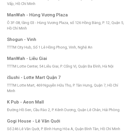
Vấp, Hồ Chí Minh
ManWah - Hùng Vương Plaza
Ô 3F-08, tầng 03 - Hùng Vương Plaza, số 126 Hồng Bàng, P. 12, Quận 5,
Hồ Chí Minh
Shogun - Vinh
TTTM City Hub, Số 1 Lê Hồng Phong, Vinh, Nghệ An
ManWah - Liễu Giai
TTTM Lotte Center, 54 Liễu Giai, P. Cống Vị, Quận Ba Đình, Hà Nội
iSushi - Lotte Mart Quận 7
TTTM Lotte Mart, 469 Nguyễn Hữu Thọ, P. Tân Hưng, Quận 7, Hồ Chí
Minh
K Pub - Aeon Mall
Đường Hồ Sen, Cầu Rào 2, P. Kênh Dương, Quận Lê Chân, Hải Phòng
Gogi House - Lê Văn Quới
Số 246 Lê Văn Quới, P. Bình Hưng Hòa A, Quận Bình Tân, Hồ Chí Minh