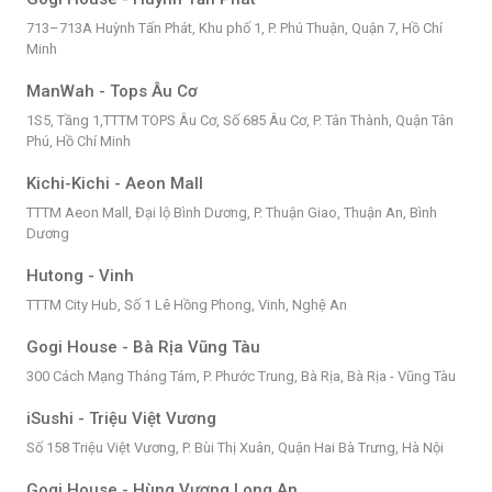
713–713A Huỳnh Tấn Phát, Khu phố 1, P. Phú Thuận, Quận 7, Hồ Chí
Minh
ManWah - Tops Âu Cơ
1S5, Tầng 1,TTTM TOPS Âu Cơ, Số 685 Âu Cơ, P. Tân Thành, Quận Tân
Phú, Hồ Chí Minh
Kichi-Kichi - Aeon Mall
TTTM Aeon Mall, Đại lộ Bình Dương, P. Thuận Giao, Thuận An, Bình
Dương
Hutong - Vinh
TTTM City Hub, Số 1 Lê Hồng Phong, Vinh, Nghệ An
Gogi House - Bà Rịa Vũng Tàu
300 Cách Mạng Tháng Tám, P. Phước Trung, Bà Rịa, Bà Rịa - Vũng Tàu
iSushi - Triệu Việt Vương
Số 158 Triệu Việt Vương, P. Bùi Thị Xuân, Quận Hai Bà Trưng, Hà Nội
Gogi House - Hùng Vương Long An