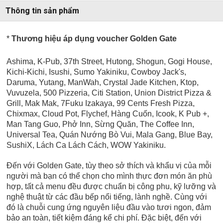
Thông tin sản phẩm
*
Thương hiệu áp dụng voucher Golden Gate
Ashima, K-Pub, 37th Street, Hutong, Shogun, Gogi House,
Kichi-Kichi, Isushi, Sumo Yakiniku, Cowboy Jack's,
Daruma, Yutang, ManWah, Crystal Jade Kitchen, Ktop,
Vuvuzela, 500 Pizzeria, Citi Station, Union District Pizza &
Grill, Mak Mak, 7Fuku Izakaya, 99 Cents Fresh Pizza,
Chixmax, Cloud Pot, Flychef, Hàng Cuốn, Icook, K Pub +,
Man Tang Guo, Phở Inn, Sừng Quăn, The Coffee Inn,
Universal Tea,
Quán Nướng Bò Vui, Mala Gang, Blue Bay,
SushiX, Lách Ca Lách Cách, WOW Yakiniku.
Đến với Golden Gate, tùy theo sở thích và khẩu vị của mỗi
người mà bạn có thể chọn cho mình thực đơn món ăn phù
hợp, tất cả menu đều được chuẩn bị công phu, kỹ lưỡng và
nghệ thuật từ các đầu bếp nổi tiếng, lành nghề. Cùng với
đó là chuỗi cung ứng nguyên liệu đầu vào tươi ngon, đảm
bảo an toàn, tiết kiệm đáng kể chi phí. Đặc biệt, đến với