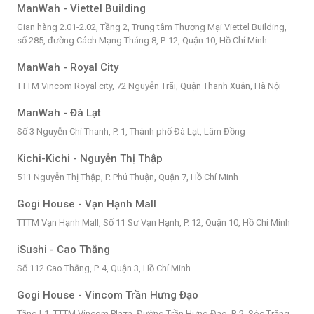
ManWah - Viettel Building
Gian hàng 2.01-2.02, Tầng 2, Trung tâm Thương Mại Viettel Building,
số 285, đường Cách Mạng Tháng 8, P. 12, Quận 10, Hồ Chí Minh
ManWah - Royal City
TTTM Vincom Royal city, 72 Nguyễn Trãi, Quận Thanh Xuân, Hà Nội
ManWah - Đà Lạt
Số 3 Nguyễn Chí Thanh, P. 1, Thành phố Đà Lạt, Lâm Đồng
Kichi-Kichi - Nguyễn Thị Thập
511 Nguyễn Thị Thập, P. Phú Thuận, Quận 7, Hồ Chí Minh
Gogi House - Vạn Hạnh Mall
TTTM Vạn Hạnh Mall, Số 11 Sư Vạn Hạnh, P. 12, Quận 10, Hồ Chí Minh
iSushi - Cao Thắng
Số 112 Cao Thắng, P. 4, Quận 3, Hồ Chí Minh
Gogi House - Vincom Trần Hưng Đạo
Tầng L1, TTTM Vincom Plaza, Đường Trần Hưng Đạo, P. 2, Sóc Trăng,