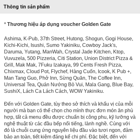
Thông tin sản phẩm
*
Thương hiệu áp dụng voucher Golden Gate
Ashima, K-Pub, 37th Street, Hutong, Shogun, Gogi House,
Kichi-Kichi, Isushi, Sumo Yakiniku, Cowboy Jack's,
Daruma, Yutang, ManWah, Crystal Jade Kitchen, Ktop,
Vuvuzela, 500 Pizzeria, Citi Station, Union District Pizza &
Grill, Mak Mak, 7Fuku Izakaya, 99 Cents Fresh Pizza,
Chixmax, Cloud Pot, Flychef, Hàng Cuốn, Icook, K Pub +,
Man Tang Guo, Phở Inn, Sừng Quăn, The Coffee Inn,
Universal Tea,
Quán Nướng Bò Vui, Mala Gang, Blue Bay,
SushiX, Lách Ca Lách Cách, WOW Yakiniku.
Đến với Golden Gate, tùy theo sở thích và khẩu vị của mỗi
người mà bạn có thể chọn cho mình thực đơn món ăn phù
hợp, tất cả menu đều được chuẩn bị công phu, kỹ lưỡng và
nghệ thuật từ các đầu bếp nổi tiếng, lành nghề. Cùng với
đó là chuỗi cung ứng nguyên liệu đầu vào tươi ngon, đảm
bảo an toàn, tiết kiệm đáng kể chi phí. Đặc biệt, đến với