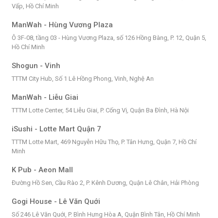
Vấp, Hồ Chí Minh
ManWah - Hùng Vương Plaza
Ô 3F-08, tầng 03 - Hùng Vương Plaza, số 126 Hồng Bàng, P. 12, Quận 5,
Hồ Chí Minh
Shogun - Vinh
TTTM City Hub, Số 1 Lê Hồng Phong, Vinh, Nghệ An
ManWah - Liễu Giai
TTTM Lotte Center, 54 Liễu Giai, P. Cống Vị, Quận Ba Đình, Hà Nội
iSushi - Lotte Mart Quận 7
TTTM Lotte Mart, 469 Nguyễn Hữu Thọ, P. Tân Hưng, Quận 7, Hồ Chí
Minh
K Pub - Aeon Mall
Đường Hồ Sen, Cầu Rào 2, P. Kênh Dương, Quận Lê Chân, Hải Phòng
Gogi House - Lê Văn Quới
Số 246 Lê Văn Quới, P. Bình Hưng Hòa A, Quận Bình Tân, Hồ Chí Minh