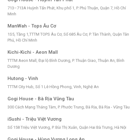
713–713A Huỳnh Tấn Phát, Khu phố 1, P. Phú Thuận, Quận 7, Hồ Chí
Minh
ManWah - Tops Âu Cơ
1S5, Tầng 1,TTTM TOPS Âu Cơ, Số 685 Âu Cơ, P. Tân Thành, Quận Tân
Phú, Hồ Chí Minh
Kichi-Kichi - Aeon Mall
TTTM Aeon Mall, Đại lộ Bình Dương, P. Thuận Giao, Thuận An, Bình
Dương
Hutong - Vinh
TTTM City Hub, Số 1 Lê Hồng Phong, Vinh, Nghệ An
Gogi House - Bà Rịa Vũng Tàu
300 Cách Mạng Tháng Tám, P. Phước Trung, Bà Rịa, Bà Rịa - Vũng Tàu
iSushi - Triệu Việt Vương
Số 158 Triệu Việt Vương, P. Bùi Thị Xuân, Quận Hai Bà Trưng, Hà Nội
Gogi House - Hùng Vương Long An