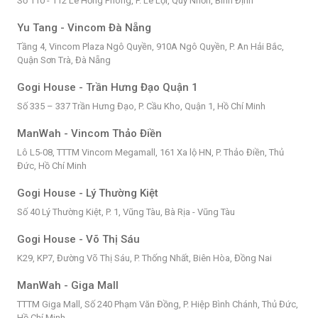
Số 110 - 112 Lê Hồng Phong, P. Lê Lợi, Quy Nhơn, Bình Định
Yu Tang - Vincom Đà Nẵng
Tầng 4, Vincom Plaza Ngô Quyền, 910A Ngô Quyền, P. An Hải Bắc,
Quận Sơn Trà, Đà Nẵng
Gogi House - Trần Hưng Đạo Quận 1
Số 335 – 337 Trần Hưng Đạo, P. Cầu Kho, Quận 1, Hồ Chí Minh
ManWah - Vincom Thảo Điền
Lô L5-08, TTTM Vincom Megamall, 161 Xa lộ HN, P. Thảo Điền, Thủ
Đức, Hồ Chí Minh
Gogi House - Lý Thường Kiệt
Số 40 Lý Thường Kiệt, P. 1, Vũng Tàu, Bà Rịa - Vũng Tàu
Gogi House - Võ Thị Sáu
K29, KP7, Đường Võ Thị Sáu, P. Thống Nhất, Biên Hòa, Đồng Nai
ManWah - Giga Mall
TTTM Giga Mall, Số 240 Phạm Văn Đồng, P. Hiệp Bình Chánh, Thủ Đức,
Hồ Chí Minh