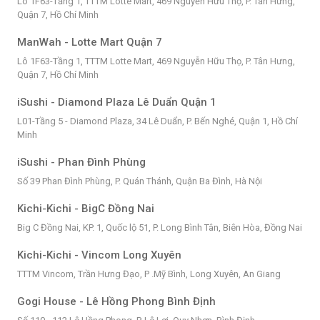
Lô 1F63-Tầng 1, TTTM Lotte Mart, 469 Nguyễn Hữu Thọ, P. Tân Hưng,
Quận 7, Hồ Chí Minh
ManWah - Lotte Mart Quận 7
Lô 1F63-Tầng 1, TTTM Lotte Mart, 469 Nguyễn Hữu Thọ, P. Tân Hưng,
Quận 7, Hồ Chí Minh
iSushi - Diamond Plaza Lê Duẩn Quận 1
L01-Tầng 5 - Diamond Plaza, 34 Lê Duẩn, P. Bến Nghé, Quận 1, Hồ Chí
Minh
iSushi - Phan Đình Phùng
Số 39 Phan Đình Phùng, P. Quán Thánh, Quận Ba Đình, Hà Nội
Kichi-Kichi - BigC Đồng Nai
Big C Đồng Nai, KP. 1, Quốc lộ 51, P. Long Bình Tân, Biên Hòa, Đồng Nai
Kichi-Kichi - Vincom Long Xuyên
TTTM Vincom, Trần Hưng Đạo, P .Mỹ Bình, Long Xuyên, An Giang
Gogi House - Lê Hồng Phong Bình Định