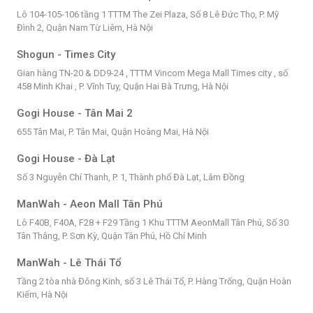
Lô 104-105-106 tầng 1 TTTM The Zei Plaza, Số 8 Lê Đức Thọ, P. Mỹ
Đình 2, Quận Nam Từ Liêm, Hà Nội
Shogun - Times City
Gian hàng TN-20 & DD9-24 , TTTM Vincom Mega Mall Times city , số
458 Minh Khai , P. Vĩnh Tuy, Quận Hai Bà Trưng, Hà Nội
Gogi House - Tân Mai 2
655 Tân Mai, P. Tân Mai, Quận Hoàng Mai, Hà Nội
Gogi House - Đà Lạt
Số 3 Nguyễn Chí Thanh, P. 1, Thành phố Đà Lạt, Lâm Đồng
ManWah - Aeon Mall Tân Phú
Lô F40B, F40A, F28 + F29 Tầng 1 Khu TTTM AeonMall Tân Phú, Số 30
Tân Thắng, P. Sơn Kỳ, Quận Tân Phú, Hồ Chí Minh
ManWah - Lê Thái Tổ
Tầng 2 tòa nhà Đông Kinh, số 3 Lê Thái Tổ, P. Hàng Trống, Quận Hoàn
Kiếm, Hà Nội