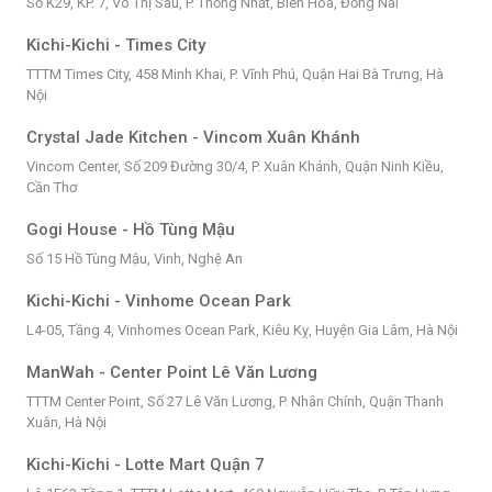
Số K29, KP. 7, Võ Thị Sáu, P. Thống Nhất, Biên Hòa, Đồng Nai
Kichi-Kichi - Times City
TTTM Times City, 458 Minh Khai, P. Vĩnh Phú, Quận Hai Bà Trưng, Hà
Nội
Crystal Jade Kitchen - Vincom Xuân Khánh
Vincom Center, Số 209 Đường 30/4, P. Xuân Khánh, Quận Ninh Kiều,
Cần Thơ
Gogi House - Hồ Tùng Mậu
Số 15 Hồ Tùng Mậu, Vinh, Nghệ An
Kichi-Kichi - Vinhome Ocean Park
L4-05, Tầng 4, Vinhomes Ocean Park, Kiêu Kỵ, Huyện Gia Lâm, Hà Nội
ManWah - Center Point Lê Văn Lương
TTTM Center Point, Số 27 Lê Văn Lương, P. Nhân Chính, Quận Thanh
Xuân, Hà Nội
Kichi-Kichi - Lotte Mart Quận 7