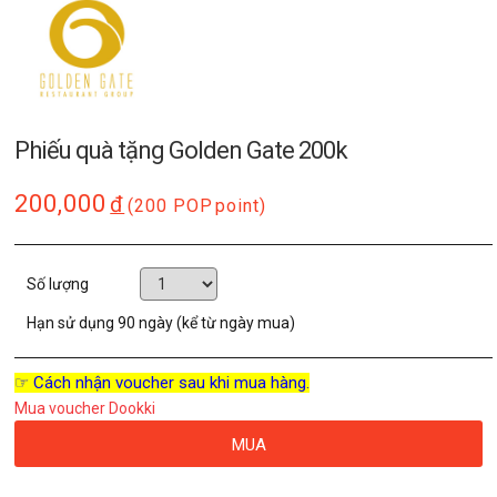
Phiếu quà tặng Golden Gate 200k
200,000
đ
(200 POP
point)
Số lượng
Hạn sử dụng
90 ngày (kể từ ngày mua)
☞ Cách nhận voucher sau khi mua hàng.
Mua voucher Dookki
MUA