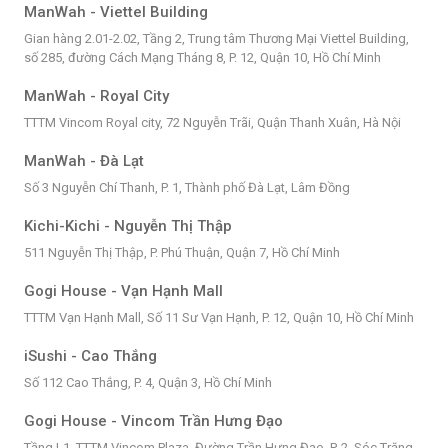
ManWah - Viettel Building
Gian hàng 2.01-2.02, Tầng 2, Trung tâm Thương Mại Viettel Building,
số 285, đường Cách Mạng Tháng 8, P. 12, Quận 10, Hồ Chí Minh
ManWah - Royal City
TTTM Vincom Royal city, 72 Nguyễn Trãi, Quận Thanh Xuân, Hà Nội
ManWah - Đà Lạt
Số 3 Nguyễn Chí Thanh, P. 1, Thành phố Đà Lạt, Lâm Đồng
Kichi-Kichi - Nguyễn Thị Thập
511 Nguyễn Thị Thập, P. Phú Thuận, Quận 7, Hồ Chí Minh
Gogi House - Vạn Hạnh Mall
TTTM Vạn Hạnh Mall, Số 11 Sư Vạn Hạnh, P. 12, Quận 10, Hồ Chí Minh
iSushi - Cao Thắng
Số 112 Cao Thắng, P. 4, Quận 3, Hồ Chí Minh
Gogi House - Vincom Trần Hưng Đạo
Tầng L1, TTTM Vincom Plaza, Đường Trần Hưng Đạo, P. 2, Sóc Trăng,