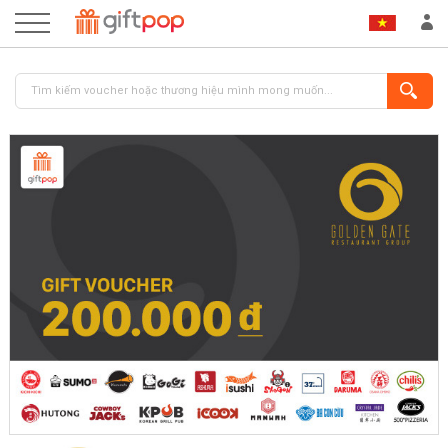
ĐĂNG NHẬP
ĐĂNG KÝ