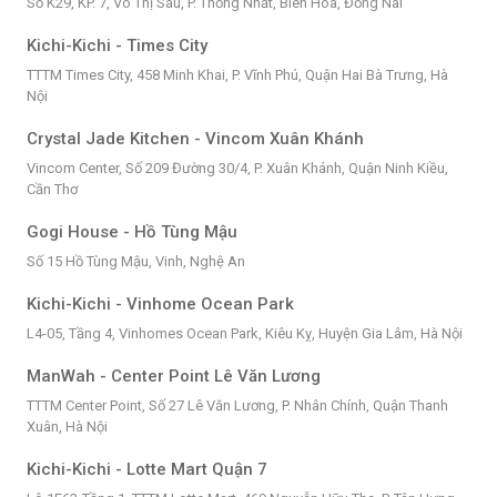
Số K29, KP. 7, Võ Thị Sáu, P. Thống Nhất, Biên Hòa, Đồng Nai
Kichi-Kichi - Times City
TTTM Times City, 458 Minh Khai, P. Vĩnh Phú, Quận Hai Bà Trưng, Hà
Nội
Crystal Jade Kitchen - Vincom Xuân Khánh
Vincom Center, Số 209 Đường 30/4, P. Xuân Khánh, Quận Ninh Kiều,
Cần Thơ
Gogi House - Hồ Tùng Mậu
Số 15 Hồ Tùng Mậu, Vinh, Nghệ An
Kichi-Kichi - Vinhome Ocean Park
L4-05, Tầng 4, Vinhomes Ocean Park, Kiêu Kỵ, Huyện Gia Lâm, Hà Nội
ManWah - Center Point Lê Văn Lương
TTTM Center Point, Số 27 Lê Văn Lương, P. Nhân Chính, Quận Thanh
Xuân, Hà Nội
Kichi-Kichi - Lotte Mart Quận 7