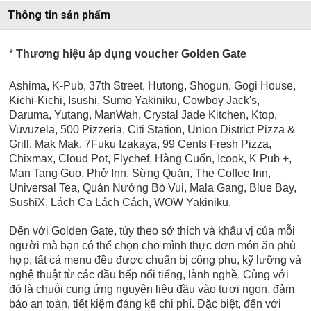
Thông tin sản phẩm
*
Thương hiệu áp dụng voucher Golden Gate
Ashima, K-Pub, 37th Street, Hutong, Shogun, Gogi House,
Kichi-Kichi, Isushi, Sumo Yakiniku, Cowboy Jack's,
Daruma, Yutang, ManWah, Crystal Jade Kitchen, Ktop,
Vuvuzela, 500 Pizzeria, Citi Station, Union District Pizza &
Grill, Mak Mak, 7Fuku Izakaya, 99 Cents Fresh Pizza,
Chixmax, Cloud Pot, Flychef, Hàng Cuốn, Icook, K Pub +,
Man Tang Guo, Phở Inn, Sừng Quăn, The Coffee Inn,
Universal Tea,
Quán Nướng Bò Vui, Mala Gang, Blue Bay,
SushiX, Lách Ca Lách Cách, WOW Yakiniku.
Đến với Golden Gate, tùy theo sở thích và khẩu vị của mỗi
người mà bạn có thể chọn cho mình thực đơn món ăn phù
hợp, tất cả menu đều được chuẩn bị công phu, kỹ lưỡng và
nghệ thuật từ các đầu bếp nổi tiếng, lành nghề. Cùng với
đó là chuỗi cung ứng nguyên liệu đầu vào tươi ngon, đảm
bảo an toàn, tiết kiệm đáng kể chi phí. Đặc biệt, đến với