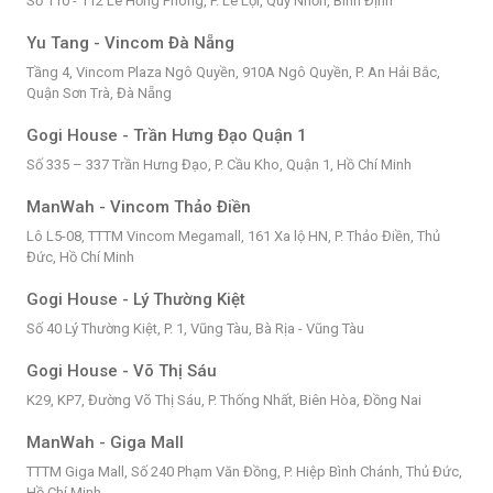
Số 110 - 112 Lê Hồng Phong, P. Lê Lợi, Quy Nhơn, Bình Định
Yu Tang - Vincom Đà Nẵng
Tầng 4, Vincom Plaza Ngô Quyền, 910A Ngô Quyền, P. An Hải Bắc,
Quận Sơn Trà, Đà Nẵng
Gogi House - Trần Hưng Đạo Quận 1
Số 335 – 337 Trần Hưng Đạo, P. Cầu Kho, Quận 1, Hồ Chí Minh
ManWah - Vincom Thảo Điền
Lô L5-08, TTTM Vincom Megamall, 161 Xa lộ HN, P. Thảo Điền, Thủ
Đức, Hồ Chí Minh
Gogi House - Lý Thường Kiệt
Số 40 Lý Thường Kiệt, P. 1, Vũng Tàu, Bà Rịa - Vũng Tàu
Gogi House - Võ Thị Sáu
K29, KP7, Đường Võ Thị Sáu, P. Thống Nhất, Biên Hòa, Đồng Nai
ManWah - Giga Mall
TTTM Giga Mall, Số 240 Phạm Văn Đồng, P. Hiệp Bình Chánh, Thủ Đức,
Hồ Chí Minh