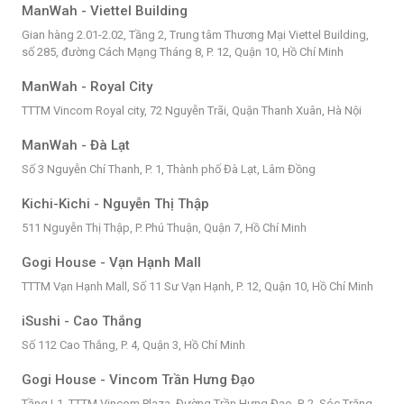
ManWah - Viettel Building
Gian hàng 2.01-2.02, Tầng 2, Trung tâm Thương Mại Viettel Building,
số 285, đường Cách Mạng Tháng 8, P. 12, Quận 10, Hồ Chí Minh
ManWah - Royal City
TTTM Vincom Royal city, 72 Nguyễn Trãi, Quận Thanh Xuân, Hà Nội
ManWah - Đà Lạt
Số 3 Nguyễn Chí Thanh, P. 1, Thành phố Đà Lạt, Lâm Đồng
Kichi-Kichi - Nguyễn Thị Thập
511 Nguyễn Thị Thập, P. Phú Thuận, Quận 7, Hồ Chí Minh
Gogi House - Vạn Hạnh Mall
TTTM Vạn Hạnh Mall, Số 11 Sư Vạn Hạnh, P. 12, Quận 10, Hồ Chí Minh
iSushi - Cao Thắng
Số 112 Cao Thắng, P. 4, Quận 3, Hồ Chí Minh
Gogi House - Vincom Trần Hưng Đạo
Tầng L1, TTTM Vincom Plaza, Đường Trần Hưng Đạo, P. 2, Sóc Trăng,