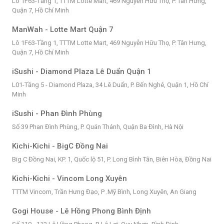
Lô 1F63-Tầng 1, TTTM Lotte Mart, 469 Nguyễn Hữu Thọ, P. Tân Hưng,
Quận 7, Hồ Chí Minh
ManWah - Lotte Mart Quận 7
Lô 1F63-Tầng 1, TTTM Lotte Mart, 469 Nguyễn Hữu Thọ, P. Tân Hưng,
Quận 7, Hồ Chí Minh
iSushi - Diamond Plaza Lê Duẩn Quận 1
L01-Tầng 5 - Diamond Plaza, 34 Lê Duẩn, P. Bến Nghé, Quận 1, Hồ Chí
Minh
iSushi - Phan Đình Phùng
Số 39 Phan Đình Phùng, P. Quán Thánh, Quận Ba Đình, Hà Nội
Kichi-Kichi - BigC Đồng Nai
Big C Đồng Nai, KP. 1, Quốc lộ 51, P. Long Bình Tân, Biên Hòa, Đồng Nai
Kichi-Kichi - Vincom Long Xuyên
TTTM Vincom, Trần Hưng Đạo, P .Mỹ Bình, Long Xuyên, An Giang
Gogi House - Lê Hồng Phong Bình Định