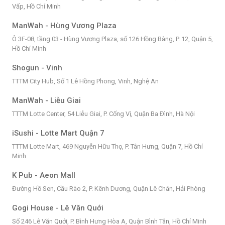
Vấp, Hồ Chí Minh
ManWah - Hùng Vương Plaza
Ô 3F-08, tầng 03 - Hùng Vương Plaza, số 126 Hồng Bàng, P. 12, Quận 5,
Hồ Chí Minh
Shogun - Vinh
TTTM City Hub, Số 1 Lê Hồng Phong, Vinh, Nghệ An
ManWah - Liễu Giai
TTTM Lotte Center, 54 Liễu Giai, P. Cống Vị, Quận Ba Đình, Hà Nội
iSushi - Lotte Mart Quận 7
TTTM Lotte Mart, 469 Nguyễn Hữu Thọ, P. Tân Hưng, Quận 7, Hồ Chí
Minh
K Pub - Aeon Mall
Đường Hồ Sen, Cầu Rào 2, P. Kênh Dương, Quận Lê Chân, Hải Phòng
Gogi House - Lê Văn Quới
Số 246 Lê Văn Quới, P. Bình Hưng Hòa A, Quận Bình Tân, Hồ Chí Minh