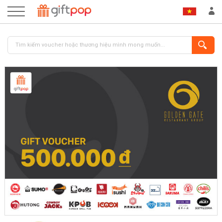
ĐĂNG NHẬP
ĐĂNG KÝ