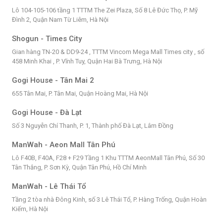
Lô 104-105-106 tầng 1 TTTM The Zei Plaza, Số 8 Lê Đức Thọ, P. Mỹ
Đình 2, Quận Nam Từ Liêm, Hà Nội
Shogun - Times City
Gian hàng TN-20 & DD9-24 , TTTM Vincom Mega Mall Times city , số
458 Minh Khai , P. Vĩnh Tuy, Quận Hai Bà Trưng, Hà Nội
Gogi House - Tân Mai 2
655 Tân Mai, P. Tân Mai, Quận Hoàng Mai, Hà Nội
Gogi House - Đà Lạt
Số 3 Nguyễn Chí Thanh, P. 1, Thành phố Đà Lạt, Lâm Đồng
ManWah - Aeon Mall Tân Phú
Lô F40B, F40A, F28 + F29 Tầng 1 Khu TTTM AeonMall Tân Phú, Số 30
Tân Thắng, P. Sơn Kỳ, Quận Tân Phú, Hồ Chí Minh
ManWah - Lê Thái Tổ
Tầng 2 tòa nhà Đông Kinh, số 3 Lê Thái Tổ, P. Hàng Trống, Quận Hoàn
Kiếm, Hà Nội