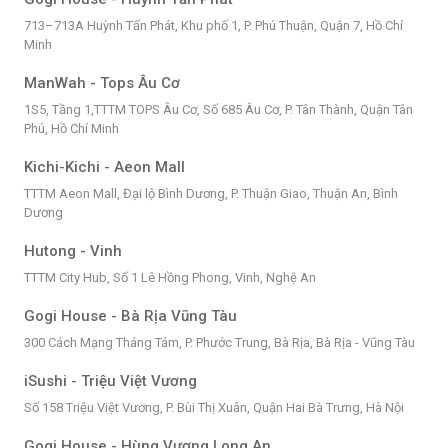
713–713A Huỳnh Tấn Phát, Khu phố 1, P. Phú Thuận, Quận 7, Hồ Chí
Minh
ManWah - Tops Âu Cơ
1S5, Tầng 1,TTTM TOPS Âu Cơ, Số 685 Âu Cơ, P. Tân Thành, Quận Tân
Phú, Hồ Chí Minh
Kichi-Kichi - Aeon Mall
TTTM Aeon Mall, Đại lộ Bình Dương, P. Thuận Giao, Thuận An, Bình
Dương
Hutong - Vinh
TTTM City Hub, Số 1 Lê Hồng Phong, Vinh, Nghệ An
Gogi House - Bà Rịa Vũng Tàu
300 Cách Mạng Tháng Tám, P. Phước Trung, Bà Rịa, Bà Rịa - Vũng Tàu
iSushi - Triệu Việt Vương
Số 158 Triệu Việt Vương, P. Bùi Thị Xuân, Quận Hai Bà Trưng, Hà Nội
Gogi House - Hùng Vương Long An