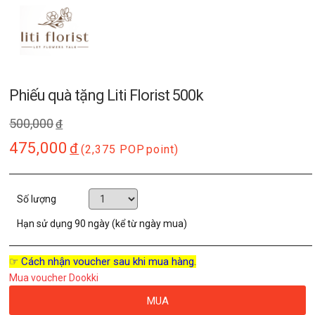
Phiếu quà tặng Liti Florist 500k
500,000
đ
475,000
đ
(2,375 POP
point)
Số lượng
Hạn sử dụng
90 ngày (kể từ ngày mua)
☞ Cách nhận voucher sau khi mua hàng.
Mua voucher Dookki
MUA