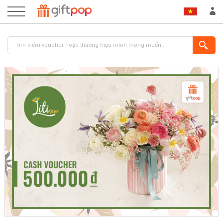
ĐĂNG NHẬP
ĐĂNG KÝ