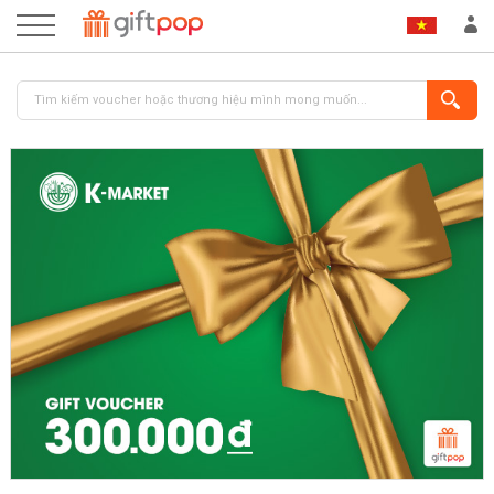
ĐĂNG NHẬP
ĐĂNG KÝ