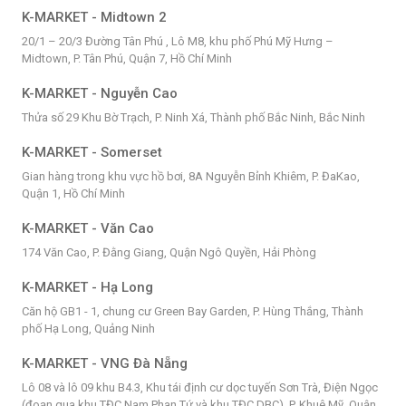
K-MARKET - Midtown 2
20/1 – 20/3 Đường Tân Phú , Lô M8, khu phố Phú Mỹ Hưng –
Midtown, P. Tân Phú, Quận 7, Hồ Chí Minh
K-MARKET - Nguyễn Cao
Thửa số 29 Khu Bờ Trạch, P. Ninh Xá, Thành phố Bắc Ninh, Bắc Ninh
K-MARKET - Somerset
Gian hàng trong khu vực hồ bơi, 8A Nguyễn Bỉnh Khiêm, P. ĐaKao,
Quận 1, Hồ Chí Minh
K-MARKET - Văn Cao
174 Văn Cao, P. Đằng Giang, Quận Ngô Quyền, Hải Phòng
K-MARKET - Hạ Long
Căn hộ GB1 - 1, chung cư Green Bay Garden, P. Hùng Thắng, Thành
phố Hạ Long, Quảng Ninh
K-MARKET - VNG Đà Nẵng
Lô 08 và lô 09 khu B4.3, Khu tái định cư dọc tuyến Sơn Trà, Điện Ngọc
(đoạn qua khu TĐC Nam Phan Tứ và khu TĐC DBC), P. Khuê Mỹ, Quận