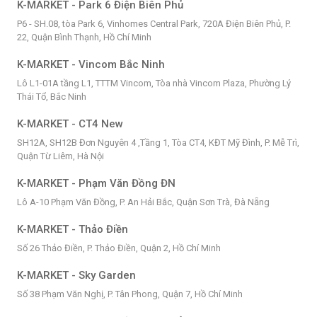
K-MARKET - Park 6 Điện Biên Phủ
P6 - SH.08, tòa Park 6, Vinhomes Central Park, 720A Điện Biên Phủ, P.
22, Quận Bình Thạnh, Hồ Chí Minh
K-MARKET - Vincom Bắc Ninh
Lô L1-01A tầng L1, TTTM Vincom, Tòa nhà Vincom Plaza, Phường Lý
Thái Tổ, Bắc Ninh
K-MARKET - CT4 New
SH12A, SH12B Đơn Nguyên 4 ,Tầng 1, Tòa CT4, KĐT Mỹ Đình, P. Mễ Trì,
Quận Từ Liêm, Hà Nội
K-MARKET - Phạm Văn Đồng ĐN
Lô A-10 Phạm Văn Đồng, P. An Hải Bắc, Quận Sơn Trà, Đà Nẵng
K-MARKET - Thảo Điền
Số 26 Thảo Điền, P. Thảo Điền, Quận 2, Hồ Chí Minh
K-MARKET - Sky Garden
Số 38 Phạm Văn Nghị, P. Tân Phong, Quận 7, Hồ Chí Minh