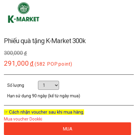
Phiếu quà tặng K-Market 300k
300,000
đ
291,000
đ
(582 POP
point)
Số lượng
Hạn sử dụng
90 ngày (kể từ ngày mua)
☞ Cách nhận voucher sau khi mua hàng.
Mua voucher Dookki
MUA