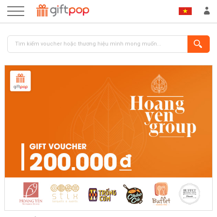
ĐĂNG NHẬP
ĐĂNG KÝ