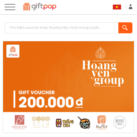
ĐĂNG NHẬP
ĐĂNG KÝ