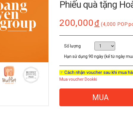
Phiếu quà tặng Ho
200,000
đ
(4,000 POP
p
Số lượng
Hạn sử dụng
90 ngày (kể từ ngày mu
☞ Cách nhận voucher sau khi mua hà
Mua voucher Dookki
MUA