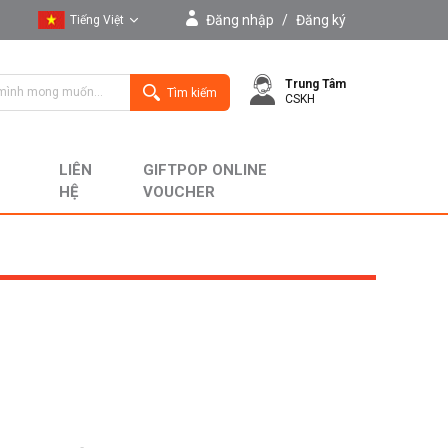
Đăng nhập
/
Đăng ký
Tiếng Việt
Tiếng Việt
Trung Tâm
English
Tìm kiếm
CSKH
LIÊN
GIFTPOP ONLINE
HỆ
VOUCHER