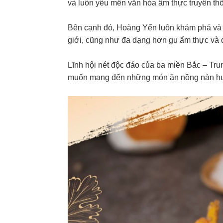
và luôn yêu mến văn hóa ẩm thực truyền th
Bên cạnh đó, Hoàng Yến luôn khám phá và 
giới, cũng như đa dạng hơn gu ẩm thực và 
Lĩnh hội nét độc đáo của ba miền Bắc – Tr
muốn mang đến những món ăn nồng nàn hươ