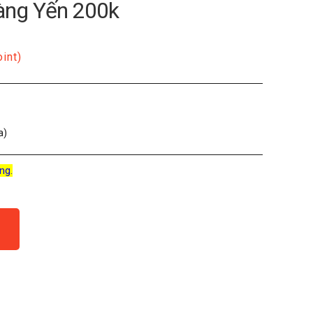
àng Yến 200k
oint)
a)
ng.