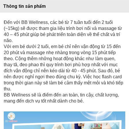
Thông tin sản phẩm
Đến với BB Wellness, các bé từ 7 tuần tuổi đến 2 tuổi
(~15kg) sẽ được tham gia liệu trình bơi nổi và massage từ
40 – 45 phút giúp bé phát triển toàn diện về thể chất và trí
não.
Với em bé dưới 2 tuổi, em bé chỉ nên vận động từ 15 đến
20 phút và massage nhẹ nhàng trong vòng 15 phút tiếp
theo. Cộng thêm những hoạt động khác như làm quen,
thay tã, đeo phao thì quy trình bơi phù hợp nhất với mục
đích vận động chỉ nên kéo dài từ 40 - 45 phút. Sau đó, bé
nên được nghỉ ngơi theo đúng chu kỳ. Việc học flash card
trong thời gian này sẽ làm bé cảm thấy mệt mỏi và khó tiếp
thu.
BB Wellness sẽ là điểm đến an toàn, tin cậy, chất lượng,
mang đến dịch vụ tốt nhất dành cho bé.