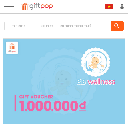
ĐĂNG NHẬP
ĐĂNG KÝ