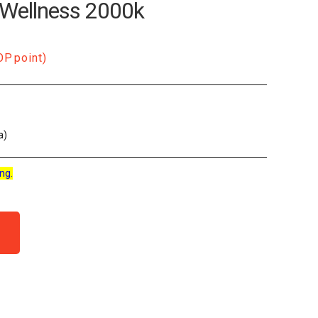
 Wellness 2000k
OP
point)
a)
ng.