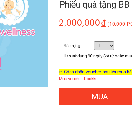
Phiếu quà tặng BB
2,000,000
đ
(10,000 P
Số lượng
Hạn sử dụng
90 ngày (kể từ ngày mu
☞ Cách nhận voucher sau khi mua hà
Mua voucher Dookki
MUA