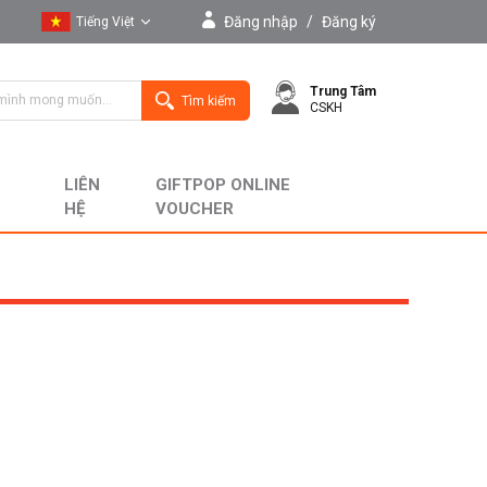
Đăng nhập
/
Đăng ký
Tiếng Việt
Tiếng Việt
Trung Tâm
English
Tìm kiếm
CSKH
LIÊN
GIFTPOP ONLINE
HỆ
VOUCHER