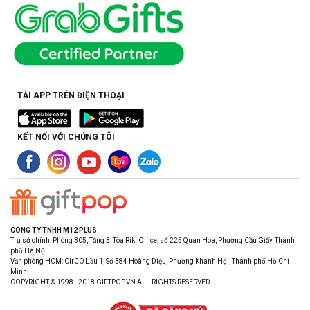
TẢI APP TRÊN ĐIỆN THOẠI
KẾT NỐI VỚI CHÚNG TÔI
CÔNG TY TNHH M12 PLUS
Trụ sở chính: Phòng 305, Tầng 3, Tòa Riki Office, số 225 Quan Hoa, Phường Cầu Giấy, Thành
phố Hà Nội.
Văn phòng HCM: CirCO Lầu 1, Số 384 Hoàng Diệu, Phường Khánh Hội, Thành phố Hồ Chí
Minh.
COPYRIGHT © 1998 - 2018 GIFTPOP.VN ALL RIGHTS RESERVED