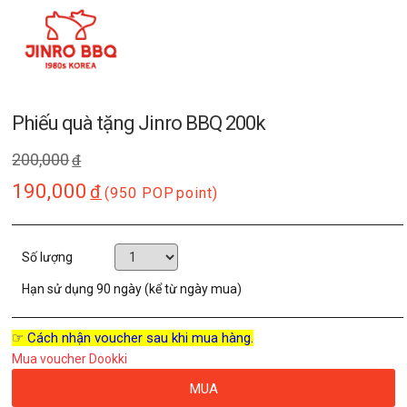
Phiếu quà tặng Jinro BBQ 200k
200,000
đ
190,000
đ
(950 POP
point)
Số lượng
Hạn sử dụng
90 ngày (kể từ ngày mua)
☞ Cách nhận voucher sau khi mua hàng.
Mua voucher Dookki
MUA