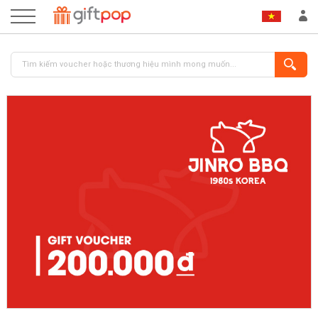
ĐĂNG NHẬP
ĐĂNG KÝ