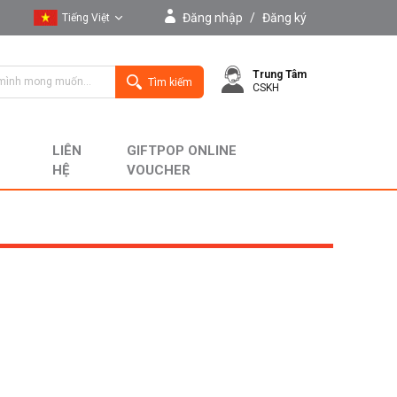
Đăng nhập
/
Đăng ký
Tiếng Việt
Tiếng Việt
Trung Tâm
English
Tìm kiếm
CSKH
LIÊN
GIFTPOP ONLINE
HỆ
VOUCHER