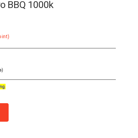
nro BBQ 1000k
oint)
a)
ng.