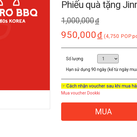
Phiếu quà tặng Ji
1,000,000
đ
950,000
đ
(4,750 POP
p
Số lượng
Hạn sử dụng
90 ngày (kể từ ngày mu
☞ Cách nhận voucher sau khi mua hà
Mua voucher Dookki
MUA