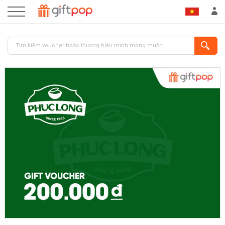
ĐĂNG NHẬP
ĐĂNG KÝ