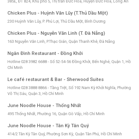
385E, ĐT 824, Khu phố 5, Thị trấn Đức Hoà, Huyện Đức Hoà, Long An
Chicken Plus - Huỳnh Văn Lũy (T.Thủ Dầu Một)
230 Huỳnh Văn Lũy, P. Phú Lợi, Thủ Dầu Một, Bình Dương
Chicken Plus - Nguyễn Văn Linh (T. Đà Nẵng)
163 Nguyễn Văn Linh, P.Thạc Gián, Quận Thanh Khê, Đà Nẵng
Ngân Đình Restaurant - Đồng Khởi
Hotline 028 3982 6688 - Số 52-54-56 Đồng Khởi, Bến Nghé, Quận 1, Hồ
Chí Minh
Le café restaurant & Bar - Sherwood Suites
Hotline 028 3888 8866 - Tầng Trệt, Số 192 Nam Kỳ Khởi Nghĩa, Phường
Võ Thị Sáu, Quận 3, Hồ Chí Minh
June Noodle House - Thống Nhất
495 Thống Nhất, Phường 16, Quận Gò Vấp, Hồ Chí Minh
June Noodle House - Tân Kỳ Tân Quý
414/2 Tân Kỳ Tân Quý, Phường Sơn Kỳ, Quận Tân Phú, Hồ Chí Minh