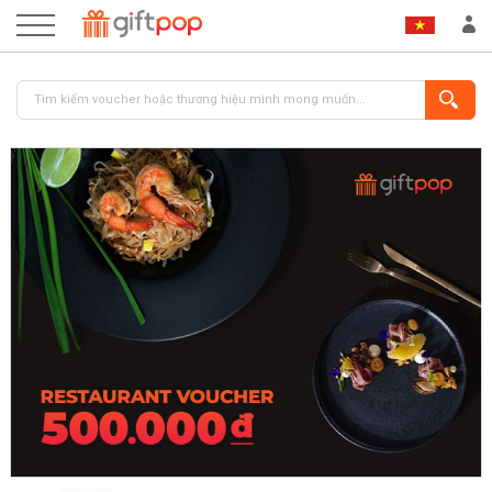
ĐĂNG NHẬP
ĐĂNG KÝ