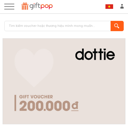
ĐĂNG NHẬP
ĐĂNG KÝ