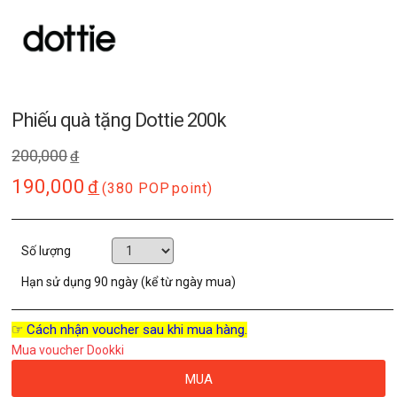
Phiếu quà tặng Dottie 200k
200,000
đ
190,000
đ
(380 POP
point)
Số lượng
Hạn sử dụng
90 ngày (kể từ ngày mua)
☞ Cách nhận voucher sau khi mua hàng.
Mua voucher Dookki
MUA