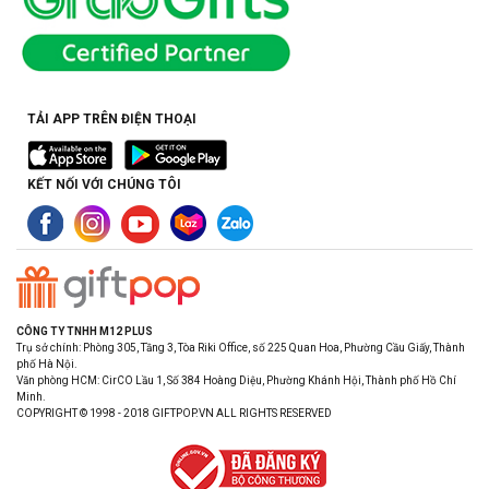
TẢI APP TRÊN ĐIỆN THOẠI
KẾT NỐI VỚI CHÚNG TÔI
CÔNG TY TNHH M12 PLUS
Trụ sở chính: Phòng 305, Tầng 3, Tòa Riki Office, số 225 Quan Hoa, Phường Cầu Giấy, Thành
phố Hà Nội.
Văn phòng HCM: CirCO Lầu 1, Số 384 Hoàng Diệu, Phường Khánh Hội, Thành phố Hồ Chí
Minh.
COPYRIGHT © 1998 - 2018 GIFTPOP.VN ALL RIGHTS RESERVED