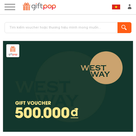
ĐĂNG NHẬP
ĐĂNG KÝ