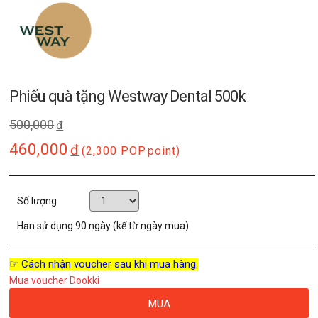
Phiếu quà tặng Westway Dental 500k
500,000
đ
460,000
đ
(2,300 POP
point)
Số lượng
Hạn sử dụng
90 ngày (kể từ ngày mua)
☞ Cách nhận voucher sau khi mua hàng.
Mua voucher Dookki
MUA