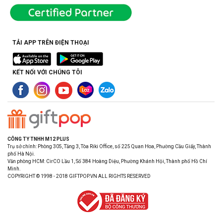
TẢI APP TRÊN ĐIỆN THOẠI
KẾT NỐI VỚI CHÚNG TÔI
CÔNG TY TNHH M12 PLUS
Trụ sở chính: Phòng 305, Tầng 3, Tòa Riki Office, số 225 Quan Hoa, Phường Cầu Giấy, Thành
phố Hà Nội.
Văn phòng HCM: CirCO Lầu 1, Số 384 Hoàng Diệu, Phường Khánh Hội, Thành phố Hồ Chí
Minh.
COPYRIGHT © 1998 - 2018 GIFTPOP.VN ALL RIGHTS RESERVED