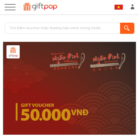
ĐĂNG NHẬP
ĐĂNG KÝ