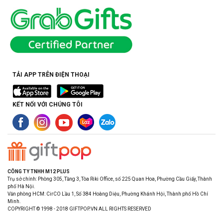
TẢI APP TRÊN ĐIỆN THOẠI
KẾT NỐI VỚI CHÚNG TÔI
CÔNG TY TNHH M12 PLUS
Trụ sở chính: Phòng 305, Tầng 3, Tòa Riki Office, số 225 Quan Hoa, Phường Cầu Giấy, Thành
phố Hà Nội.
Văn phòng HCM: CirCO Lầu 1, Số 384 Hoàng Diệu, Phường Khánh Hội, Thành phố Hồ Chí
Minh.
COPYRIGHT © 1998 - 2018 GIFTPOP.VN ALL RIGHTS RESERVED