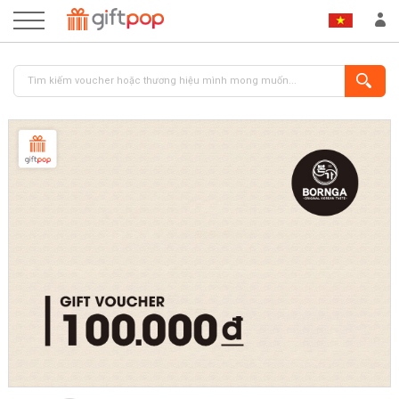
ĐĂNG NHẬP
ĐĂNG KÝ