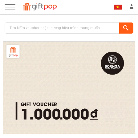
ĐĂNG NHẬP
ĐĂNG KÝ