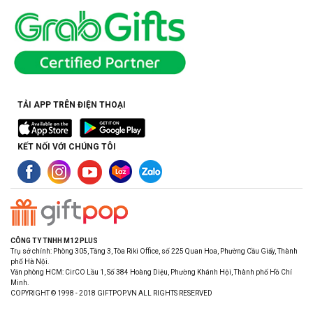
TẢI APP TRÊN ĐIỆN THOẠI
KẾT NỐI VỚI CHÚNG TÔI
CÔNG TY TNHH M12 PLUS
Trụ sở chính: Phòng 305, Tầng 3, Tòa Riki Office, số 225 Quan Hoa, Phường Cầu Giấy, Thành
phố Hà Nội.
Văn phòng HCM: CirCO Lầu 1, Số 384 Hoàng Diệu, Phường Khánh Hội, Thành phố Hồ Chí
Minh.
COPYRIGHT © 1998 - 2018 GIFTPOP.VN ALL RIGHTS RESERVED