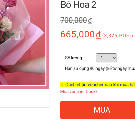
Bó Hoa 2
700,000
đ
665,000
đ
(3,325 POP
p
Số lượng
Hạn sử dụng
90 ngày (kể từ ngày mu
☞ Cách nhận voucher sau khi mua hà
Mua voucher Dookki
MUA