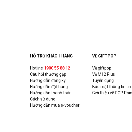
51A Trần Duy Hưng, P. Trung Hòa, Quận Cầu Giấy, H
HỖ TRỢ KHÁCH HÀNG
VỀ GIFTPOP
Hotline
1900 55 88 12
Về giftpop
Câu hỏi thường gặp
Về M12 Plus
Hướng dẫn đăng ký
Tuyển dụng
Hướng dẫn đặt hàng
Bảo mật thông tin cá
Hướng dẫn thanh toán
Giới thiệu về POP Poin
Cách sử dụng
Hướng dẫn mua e-voucher