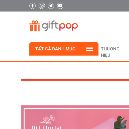
TẤT CẢ DANH MỤC
THƯƠNG
HIỆU