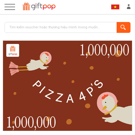
ĐĂNG NHẬP
ĐĂNG KÝ