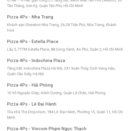
G14A – G14B, gần cổng C1, tầng trệt, Aeon Mall Tân Phú Celadon, 30
Tân Thắng, Sơn Kỳ, Quận Tân Phú, Hồ Chí Minh
Pizza 4Ps - Nha Trang
Khách sạn Sheraton Nha Trang, 26-28 Trần Phú, Nha Trang, Khánh
Hoà
Pizza 4Ps - Estella Place
Lầu 5, TTTM Estella Place, 88 Song Hành, An Phú, Quận 2, Hồ Chí Minh
Pizza 4Ps - Indochina Plaza
Tầng trệt, Indochina Plaza Hà Nội, 241 Xuân Thủy, Dịch Vọng Hậu,
Quận Cầu Giấy, Hà Nội
Pizza 4Ps - Hải Phòng
10 Võ Nguyên Giáp, Kênh Dương, Quận Lê Chân, Hải Phòng
Pizza 4Ps - Lê Đại Hành
Tòa nhà The Emporium, 184 Lê Đại Hành, Phường 15, Quận 11, Hồ Chí
Minh
Pizza 4Ps - Vincom Phạm Ngọc Thạch