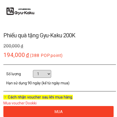
Phiếu quà tặng Gyu-Kaku 200K
200,000
đ
194,000
đ
(388 POP
point)
Số lượng
Hạn sử dụng
90 ngày (kể từ ngày mua)
☞ Cách nhận voucher sau khi mua hàng.
Mua voucher Dookki
MUA