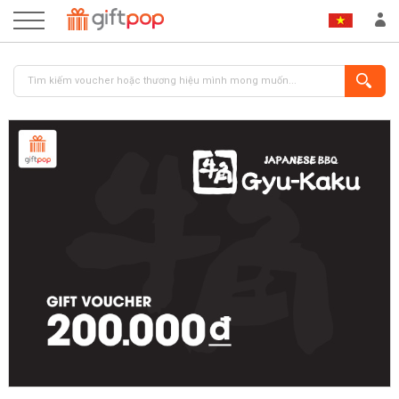
ĐĂNG NHẬP
ĐĂNG KÝ