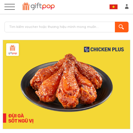
ĐĂNG NHẬP
ĐĂNG KÝ