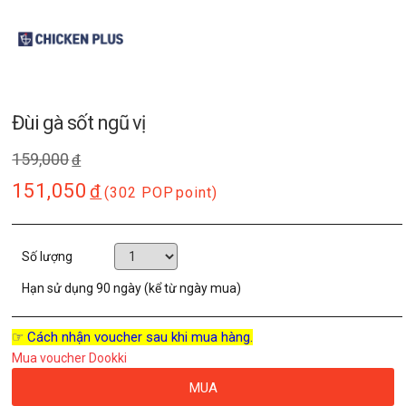
Đùi gà sốt ngũ vị
159,000
đ
151,050
đ
(302 POP
point)
Số lượng
Hạn sử dụng
90 ngày (kể từ ngày mua)
☞ Cách nhận voucher sau khi mua hàng.
Mua voucher Dookki
MUA