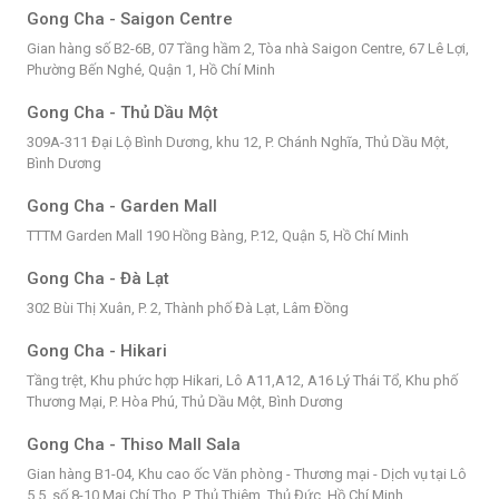
Gong Cha - Saigon Centre
Gian hàng số B2-6B, 07 Tầng hầm 2, Tòa nhà Saigon Centre, 67 Lê Lợi,
Phường Bến Nghé, Quận 1, Hồ Chí Minh
Gong Cha - Thủ Dầu Một
309A-311 Đại Lộ Bình Dương, khu 12, P. Chánh Nghĩa, Thủ Dầu Một,
Bình Dương
Gong Cha - Garden Mall
TTTM Garden Mall 190 Hồng Bàng, P.12, Quận 5, Hồ Chí Minh
Gong Cha - Đà Lạt
302 Bùi Thị Xuân, P. 2, Thành phố Đà Lạt, Lâm Đồng
Gong Cha - Hikari
Tầng trệt, Khu phức hợp Hikari, Lô A11,A12, A16 Lý Thái Tổ, Khu phố
Thương Mại, P. Hòa Phú, Thủ Dầu Một, Bình Dương
Gong Cha - Thiso Mall Sala
Gian hàng B1-04, Khu cao ốc Văn phòng - Thương mại - Dịch vụ tại Lô
5.5, số 8-10 Mai Chí Thọ, P. Thủ Thiêm, Thủ Đức, Hồ Chí Minh