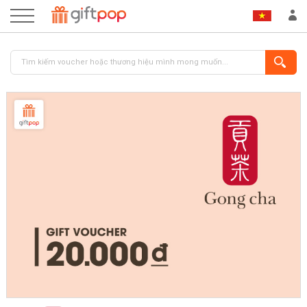
ĐĂNG NHẬP
ĐĂNG KÝ