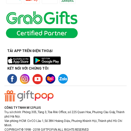
TẢI APP TRÊN ĐIỆN THOẠI
KẾT NỐI VỚI CHÚNG TÔI
CÔNG TY TNHH M12 PLUS
Trụ sở chính: Phòng 305, Tầng 3, Tòa Riki Office, số 225 Quan Hoa, Phường Cầu Giấy, Thành
phố Hà Nội.
Văn phòng HCM: CirCO Lầu 1, Số 384 Hoàng Diệu, Phường Khánh Hội, Thành phố Hồ Chí
Minh.
COPYRIGHT © 1998 - 2018 GIFTPOP.VN ALL RIGHTS RESERVED