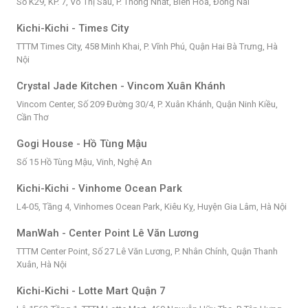
Số K29, KP. 7, Võ Thị Sáu, P. Thống Nhất, Biên Hòa, Đồng Nai
Kichi-Kichi - Times City
TTTM Times City, 458 Minh Khai, P. Vĩnh Phú, Quận Hai Bà Trưng, Hà
Nội
Crystal Jade Kitchen - Vincom Xuân Khánh
Vincom Center, Số 209 Đường 30/4, P. Xuân Khánh, Quận Ninh Kiều,
Cần Thơ
Gogi House - Hồ Tùng Mậu
Số 15 Hồ Tùng Mậu, Vinh, Nghệ An
Kichi-Kichi - Vinhome Ocean Park
L4-05, Tầng 4, Vinhomes Ocean Park, Kiêu Kỵ, Huyện Gia Lâm, Hà Nội
ManWah - Center Point Lê Văn Lương
TTTM Center Point, Số 27 Lê Văn Lương, P. Nhân Chính, Quận Thanh
Xuân, Hà Nội
Kichi-Kichi - Lotte Mart Quận 7