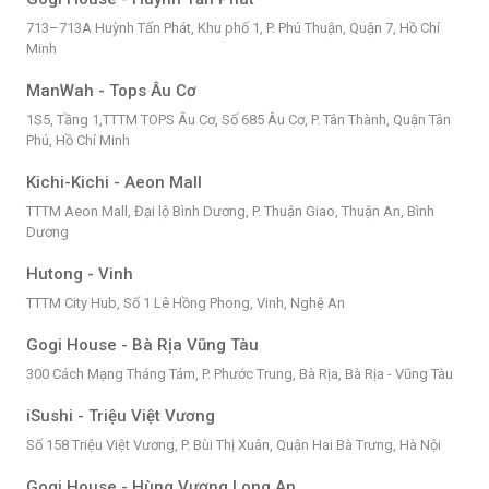
713–713A Huỳnh Tấn Phát, Khu phố 1, P. Phú Thuận, Quận 7, Hồ Chí
Minh
ManWah - Tops Âu Cơ
1S5, Tầng 1,TTTM TOPS Âu Cơ, Số 685 Âu Cơ, P. Tân Thành, Quận Tân
Phú, Hồ Chí Minh
Kichi-Kichi - Aeon Mall
TTTM Aeon Mall, Đại lộ Bình Dương, P. Thuận Giao, Thuận An, Bình
Dương
Hutong - Vinh
TTTM City Hub, Số 1 Lê Hồng Phong, Vinh, Nghệ An
Gogi House - Bà Rịa Vũng Tàu
300 Cách Mạng Tháng Tám, P. Phước Trung, Bà Rịa, Bà Rịa - Vũng Tàu
iSushi - Triệu Việt Vương
Số 158 Triệu Việt Vương, P. Bùi Thị Xuân, Quận Hai Bà Trưng, Hà Nội
Gogi House - Hùng Vương Long An