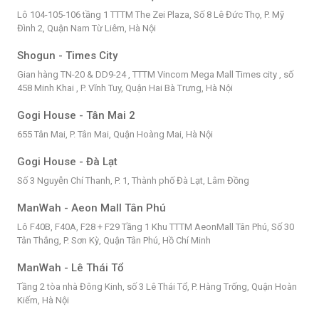
Lô 104-105-106 tầng 1 TTTM The Zei Plaza, Số 8 Lê Đức Thọ, P. Mỹ
Đình 2, Quận Nam Từ Liêm, Hà Nội
Shogun - Times City
Gian hàng TN-20 & DD9-24 , TTTM Vincom Mega Mall Times city , số
458 Minh Khai , P. Vĩnh Tuy, Quận Hai Bà Trưng, Hà Nội
Gogi House - Tân Mai 2
655 Tân Mai, P. Tân Mai, Quận Hoàng Mai, Hà Nội
Gogi House - Đà Lạt
Số 3 Nguyễn Chí Thanh, P. 1, Thành phố Đà Lạt, Lâm Đồng
ManWah - Aeon Mall Tân Phú
Lô F40B, F40A, F28 + F29 Tầng 1 Khu TTTM AeonMall Tân Phú, Số 30
Tân Thắng, P. Sơn Kỳ, Quận Tân Phú, Hồ Chí Minh
ManWah - Lê Thái Tổ
Tầng 2 tòa nhà Đông Kinh, số 3 Lê Thái Tổ, P. Hàng Trống, Quận Hoàn
Kiếm, Hà Nội