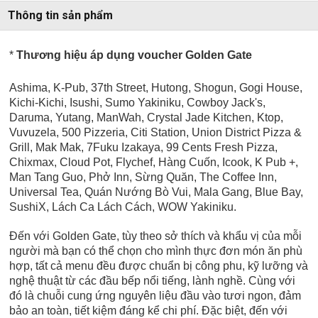
Thông tin sản phẩm
*
Thương hiệu áp dụng voucher Golden Gate
Ashima, K-Pub, 37th Street, Hutong, Shogun, Gogi House,
Kichi-Kichi, Isushi, Sumo Yakiniku, Cowboy Jack's,
Daruma, Yutang, ManWah, Crystal Jade Kitchen, Ktop,
Vuvuzela, 500 Pizzeria, Citi Station, Union District Pizza &
Grill, Mak Mak, 7Fuku Izakaya, 99 Cents Fresh Pizza,
Chixmax, Cloud Pot, Flychef, Hàng Cuốn, Icook, K Pub +,
Man Tang Guo, Phở Inn, Sừng Quăn, The Coffee Inn,
Universal Tea,
Quán Nướng Bò Vui, Mala Gang, Blue Bay,
SushiX, Lách Ca Lách Cách, WOW Yakiniku.
Đến với Golden Gate, tùy theo sở thích và khẩu vị của mỗi
người mà bạn có thể chọn cho mình thực đơn món ăn phù
hợp, tất cả menu đều được chuẩn bị công phu, kỹ lưỡng và
nghệ thuật từ các đầu bếp nổi tiếng, lành nghề. Cùng với
đó là chuỗi cung ứng nguyên liệu đầu vào tươi ngon, đảm
bảo an toàn, tiết kiệm đáng kể chi phí. Đặc biệt, đến với