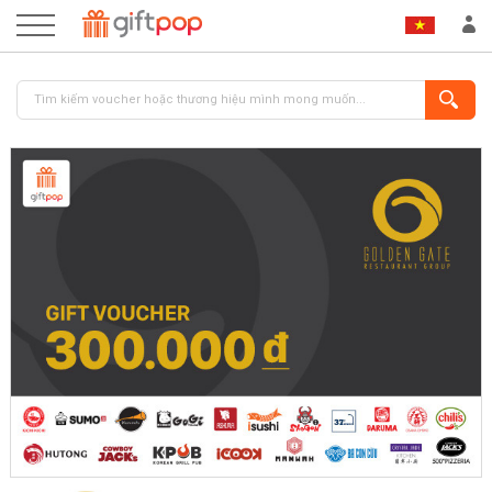
ĐĂNG NHẬP
ĐĂNG KÝ