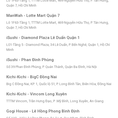
Lô 1F63-Tầng 1, TTTM Lotte Mart, 469 Nguyễn Hữu Thọ, P. Tân Hưng,
Quận 7, Hồ Chí Minh
ManWah - Lotte Mart Quận 7
Lô 1F63-Tầng 1, TTTM Lotte Mart, 469 Nguyễn Hữu Thọ, P. Tân Hưng,
Quận 7, Hồ Chí Minh
iSushi - Diamond Plaza Lê Duẩn Quận 1
L01-Tầng 5 - Diamond Plaza, 34 Lê Duẩn, P. Bến Nghé, Quận 1, Hồ Chí
Minh
iSushi - Phan Đình Phùng
Số 39 Phan Đình Phùng, P. Quán Thánh, Quận Ba Đình, Hà Nội
Kichi-Kichi - BigC Đồng Nai
Big C Đồng Nai, KP. 1, Quốc lộ 51, P. Long Bình Tân, Biên Hòa, Đồng Nai
Kichi-Kichi - Vincom Long Xuyên
TTTM Vincom, Trần Hưng Đạo, P .Mỹ Bình, Long Xuyên, An Giang
Gogi House - Lê Hồng Phong Bình Định