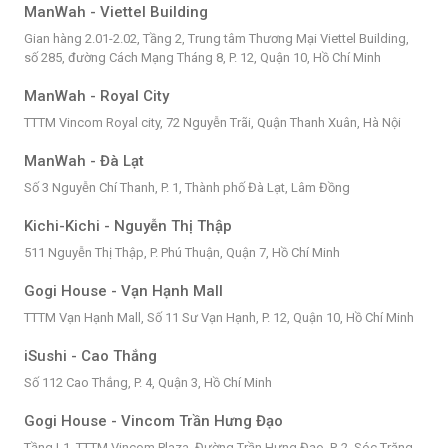
ManWah - Viettel Building
Gian hàng 2.01-2.02, Tầng 2, Trung tâm Thương Mại Viettel Building,
số 285, đường Cách Mạng Tháng 8, P. 12, Quận 10, Hồ Chí Minh
ManWah - Royal City
TTTM Vincom Royal city, 72 Nguyễn Trãi, Quận Thanh Xuân, Hà Nội
ManWah - Đà Lạt
Số 3 Nguyễn Chí Thanh, P. 1, Thành phố Đà Lạt, Lâm Đồng
Kichi-Kichi - Nguyễn Thị Thập
511 Nguyễn Thị Thập, P. Phú Thuận, Quận 7, Hồ Chí Minh
Gogi House - Vạn Hạnh Mall
TTTM Vạn Hạnh Mall, Số 11 Sư Vạn Hạnh, P. 12, Quận 10, Hồ Chí Minh
iSushi - Cao Thắng
Số 112 Cao Thắng, P. 4, Quận 3, Hồ Chí Minh
Gogi House - Vincom Trần Hưng Đạo
Tầng L1, TTTM Vincom Plaza, Đường Trần Hưng Đạo, P. 2, Sóc Trăng,