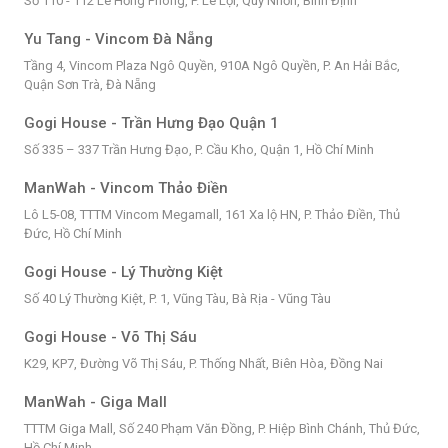
Số 110 - 112 Lê Hồng Phong, P. Lê Lợi, Quy Nhơn, Bình Định
Yu Tang - Vincom Đà Nẵng
Tầng 4, Vincom Plaza Ngô Quyền, 910A Ngô Quyền, P. An Hải Bắc,
Quận Sơn Trà, Đà Nẵng
Gogi House - Trần Hưng Đạo Quận 1
Số 335 – 337 Trần Hưng Đạo, P. Cầu Kho, Quận 1, Hồ Chí Minh
ManWah - Vincom Thảo Điền
Lô L5-08, TTTM Vincom Megamall, 161 Xa lộ HN, P. Thảo Điền, Thủ
Đức, Hồ Chí Minh
Gogi House - Lý Thường Kiệt
Số 40 Lý Thường Kiệt, P. 1, Vũng Tàu, Bà Rịa - Vũng Tàu
Gogi House - Võ Thị Sáu
K29, KP7, Đường Võ Thị Sáu, P. Thống Nhất, Biên Hòa, Đồng Nai
ManWah - Giga Mall
TTTM Giga Mall, Số 240 Phạm Văn Đồng, P. Hiệp Bình Chánh, Thủ Đức,
Hồ Chí Minh