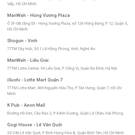
Vấp, Hồ Chí Minh
ManWah - Hùng Vương Plaza
Ô 3F-08, tầng 03 - Hùng Vương Plaza, số 126 Hồng Bàng, P. 12, Quận 5,
Hồ Chí Minh
Shogun - Vinh
TTTM City Hub, Số 1 Lê Hồng Phong, Vinh, Nghệ An
ManWah - Liễu Giai
TTTM Lotte Center, 54 Liễu Giai, P. Cống Vị, Quận Ba Đình, Hà Nội
iSushi - Lotte Mart Quận 7
TTTM Lotte Mart, 469 Nguyễn Hữu Thọ, P. Tân Hưng, Quận 7, Hồ Chí
Minh
K Pub - Aeon Mall
Đường Hồ Sen, Cầu Rào 2, P. Kênh Dương, Quận Lê Chân, Hải Phòng
Gogi House - Lê Văn Quới
Số 246 Lê Văn Quới, P. Bình Hưng Hòa A, Quận Bình Tân, Hồ Chí Minh