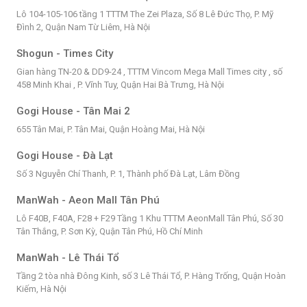
Lô 104-105-106 tầng 1 TTTM The Zei Plaza, Số 8 Lê Đức Thọ, P. Mỹ
Đình 2, Quận Nam Từ Liêm, Hà Nội
Shogun - Times City
Gian hàng TN-20 & DD9-24 , TTTM Vincom Mega Mall Times city , số
458 Minh Khai , P. Vĩnh Tuy, Quận Hai Bà Trưng, Hà Nội
Gogi House - Tân Mai 2
655 Tân Mai, P. Tân Mai, Quận Hoàng Mai, Hà Nội
Gogi House - Đà Lạt
Số 3 Nguyễn Chí Thanh, P. 1, Thành phố Đà Lạt, Lâm Đồng
ManWah - Aeon Mall Tân Phú
Lô F40B, F40A, F28 + F29 Tầng 1 Khu TTTM AeonMall Tân Phú, Số 30
Tân Thắng, P. Sơn Kỳ, Quận Tân Phú, Hồ Chí Minh
ManWah - Lê Thái Tổ
Tầng 2 tòa nhà Đông Kinh, số 3 Lê Thái Tổ, P. Hàng Trống, Quận Hoàn
Kiếm, Hà Nội