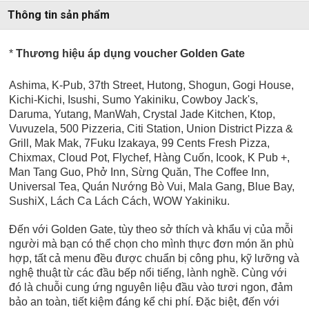
Thông tin sản phẩm
*
Thương hiệu áp dụng voucher Golden Gate
Ashima, K-Pub, 37th Street, Hutong, Shogun, Gogi House,
Kichi-Kichi, Isushi, Sumo Yakiniku, Cowboy Jack's,
Daruma, Yutang, ManWah, Crystal Jade Kitchen, Ktop,
Vuvuzela, 500 Pizzeria, Citi Station, Union District Pizza &
Grill, Mak Mak, 7Fuku Izakaya, 99 Cents Fresh Pizza,
Chixmax, Cloud Pot, Flychef, Hàng Cuốn, Icook, K Pub +,
Man Tang Guo, Phở Inn, Sừng Quăn, The Coffee Inn,
Universal Tea,
Quán Nướng Bò Vui, Mala Gang, Blue Bay,
SushiX, Lách Ca Lách Cách, WOW Yakiniku.
Đến với Golden Gate, tùy theo sở thích và khẩu vị của mỗi
người mà bạn có thể chọn cho mình thực đơn món ăn phù
hợp, tất cả menu đều được chuẩn bị công phu, kỹ lưỡng và
nghệ thuật từ các đầu bếp nổi tiếng, lành nghề. Cùng với
đó là chuỗi cung ứng nguyên liệu đầu vào tươi ngon, đảm
bảo an toàn, tiết kiệm đáng kể chi phí. Đặc biệt, đến với