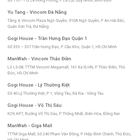
Số 110 - 112 Lê Hồng Phong, P. Lê Lợi, Quy Nhơn, Bình Định
Yu Tang - Vincom Đà Nẵng
Tầng 4, Vincom Plaza Ngô Quyền, 910A Ngô Quyền, P. An Hải Bắc,
Quận Sơn Trà, Đà Nẵng
Gogi House - Trần Hưng Đạo Quận 1
Số 335 – 337 Trần Hưng Đạo, P. Cầu Kho, Quận 1, Hồ Chí Minh
ManWah - Vincom Thảo Điền
Lô L5-08, TTTM Vincom Megamall, 161 Xa lộ HN, P. Thảo Điền, Thủ
Đức, Hồ Chí Minh
Gogi House - Lý Thường Kiệt
Số 40 Lý Thường Kiệt, P. 1, Vũng Tàu, Bà Rịa - Vũng Tàu
Gogi House - Võ Thị Sáu
K29, KP7, Đường Võ Thị Sáu, P. Thống Nhất, Biên Hòa, Đồng Nai
ManWah - Giga Mall
TTTM Giga Mall, Số 240 Phạm Văn Đồng, P. Hiệp Bình Chánh, Thủ Đức,
Hồ Chí Minh