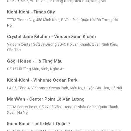
Số K29, KP. 7, Võ Thị Sáu, P. Thống Nhất, Biên Hòa, Đồng Nai
Kichi-Kichi - Times City
TTTM Times City, 458 Minh Khai, P. Vĩnh Phú, Quận Hai Bà Trưng, Hà
Nội
Crystal Jade Kitchen - Vincom Xuân Khánh
Vincom Center, Số 209 Đường 30/4, P. Xuân Khánh, Quận Ninh Kiều,
Cần Thơ
Gogi House - Hồ Tùng Mậu
Số 15 Hồ Tùng Mậu, Vinh, Nghệ An
Kichi-Kichi - Vinhome Ocean Park
L4-05, Tầng 4, Vinhomes Ocean Park, Kiêu Kỵ, Huyện Gia Lâm, Hà Nội
ManWah - Center Point Lê Văn Lương
TTTM Center Point, Số 27 Lê Văn Lương, P. Nhân Chính, Quận Thanh
Xuân, Hà Nội
Kichi-Kichi - Lotte Mart Quận 7