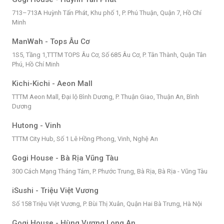
713–713A Huỳnh Tấn Phát, Khu phố 1, P. Phú Thuận, Quận 7, Hồ Chí
Minh
ManWah - Tops Âu Cơ
1S5, Tầng 1,TTTM TOPS Âu Cơ, Số 685 Âu Cơ, P. Tân Thành, Quận Tân
Phú, Hồ Chí Minh
Kichi-Kichi - Aeon Mall
TTTM Aeon Mall, Đại lộ Bình Dương, P. Thuận Giao, Thuận An, Bình
Dương
Hutong - Vinh
TTTM City Hub, Số 1 Lê Hồng Phong, Vinh, Nghệ An
Gogi House - Bà Rịa Vũng Tàu
300 Cách Mạng Tháng Tám, P. Phước Trung, Bà Rịa, Bà Rịa - Vũng Tàu
iSushi - Triệu Việt Vương
Số 158 Triệu Việt Vương, P. Bùi Thị Xuân, Quận Hai Bà Trưng, Hà Nội
Gogi House - Hùng Vương Long An