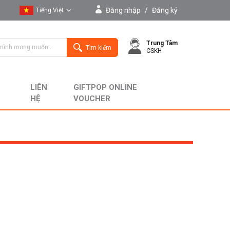
Đăng nhập
/
Đăng ký
Tiếng Việt
Tiếng Việt
Trung Tâm
English
Tìm kiếm
CSKH
LIÊN
GIFTPOP ONLINE
HỆ
VOUCHER