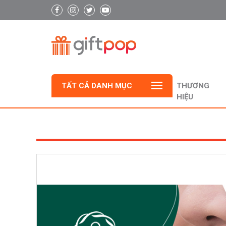
TẤT CẢ DANH MỤC
THƯƠNG
HIỆU