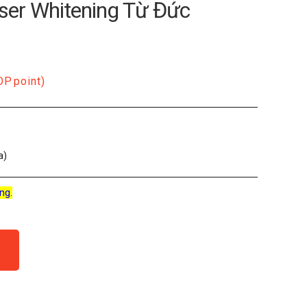
ser Whitening Từ Đức
OP
point)
a)
ng.