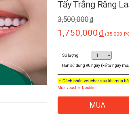
Tẩy Trắng Răng La
3,500,000
đ
1,750,000
đ
(35,000 P
Số lượng
Hạn sử dụng
90 ngày (kể từ ngày mu
☞ Cách nhận voucher sau khi mua hà
Mua voucher Dookki
MUA