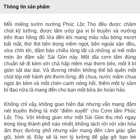
Thông tin sản phẩm
Mỗi miếng sườn nướng Phúc Lộc Thọ đều được chăm
chút kỹ lưỡng, được tẩm ướp gia vị bí truyền và nướng
trên than hồng đỏ lửa đến khi mang màu nâu bóng mượt
bắt mắt, thớ thịt bên trong mềm ngọt, bên ngoài săn đều,
vừa chín tới, đảm bảo chiều lòng tất cả những ai mê mẩn
món ăn đậm sắc Sài Gòn này. Một dĩa cơm tấm đúng
chuẩn sẽ đi kèm với chả hấp mềm mại thơm béo, một ít bì
giòn sật dai dai. Và đương nhiên không thể bỏ quên một
chút tóp mỡ hành phi thơm lừng, đồ chua, nước mắm chua
ngọt ăn kèm và một chén canh nóng hổi, thêm một ly sâm
bí đao nữa là mang đến cho bạn một bữa ăn hoàn hảo.
Không chỉ vậy, không gian hiện đại nhưng vẫn mang đậm
nét truyền thống là một "điểm xuyết" cho Cơm tấm Phúc
Lộc Thọ. Với không gian như một Sài Gòn thu nhỏ ngay
trong lòng thành phố náo nhiệt, không tách rời với văn hóa
ẩm thực đường phố nhưng vẫn mang đến cảm giác gần
gũi, bình dị. Đây sẽ là nơi lý tưởng để gặp gỡ bạn bè