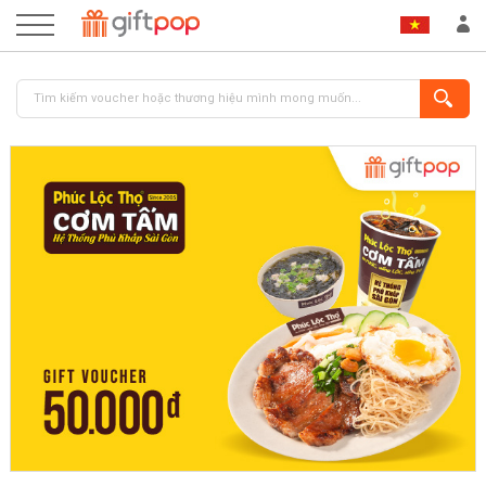
ĐĂNG NHẬP
ĐĂNG KÝ