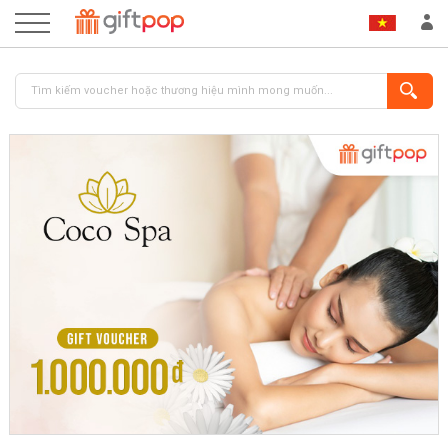
ĐĂNG NHẬP
ĐĂNG KÝ