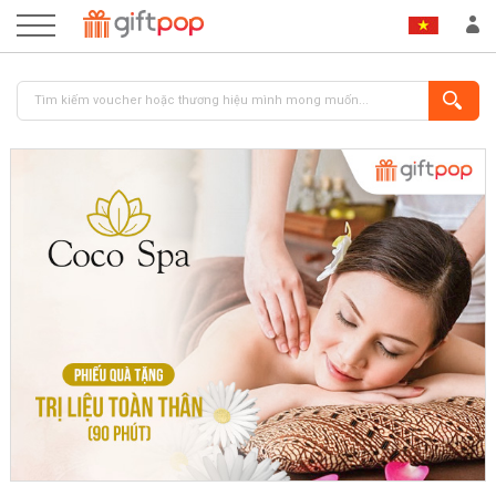
ĐĂNG NHẬP
ĐĂNG KÝ