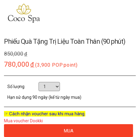
Phiếu Quà Tặng Trị Liệu Toàn Thân (90 phút)
850,000
đ
780,000
đ
(3,900 POP
point)
Số lượng
Hạn sử dụng
90 ngày (kể từ ngày mua)
☞ Cách nhận voucher sau khi mua hàng.
Mua voucher Dookki
MUA