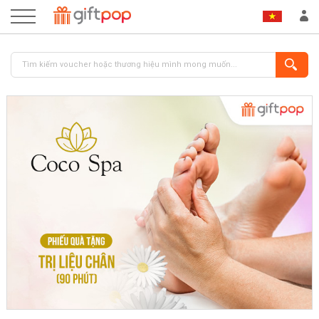
ĐĂNG NHẬP
ĐĂNG KÝ