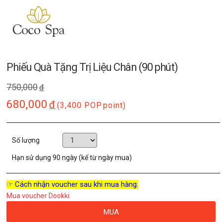
Phiếu Quà Tặng Trị Liệu Chân (90 phút)
750,000
đ
680,000
đ
(3,400 POP
point)
Số lượng
Hạn sử dụng
90 ngày (kể từ ngày mua)
☞ Cách nhận voucher sau khi mua hàng.
Mua voucher Dookki
MUA