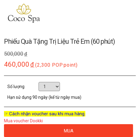
Phiếu Quà Tặng Trị Liệu Trẻ Em (60 phút)
500,000
đ
460,000
đ
(2,300 POP
point)
Số lượng
Hạn sử dụng
90 ngày (kể từ ngày mua)
☞ Cách nhận voucher sau khi mua hàng.
Mua voucher Dookki
MUA