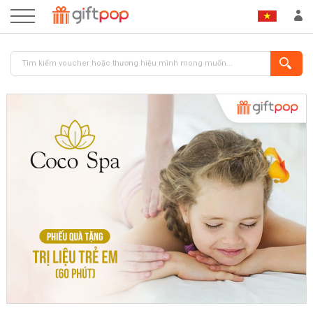
ĐĂNG NHẬP
ĐĂNG KÝ