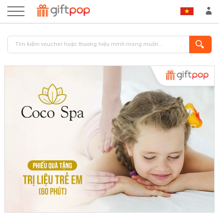
ĐĂNG NHẬP
ĐĂNG KÝ