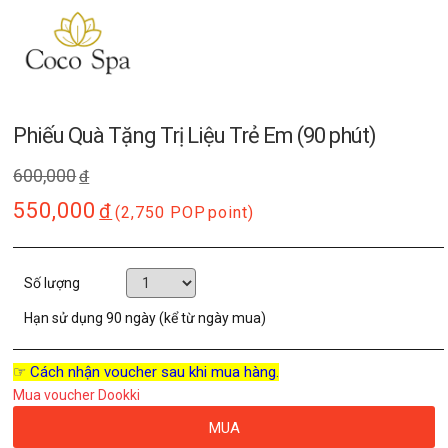
Phiếu Quà Tặng Trị Liệu Trẻ Em (90 phút)
600,000
đ
550,000
đ
(2,750 POP
point)
Số lượng
Hạn sử dụng
90 ngày (kể từ ngày mua)
☞ Cách nhận voucher sau khi mua hàng.
Mua voucher Dookki
MUA