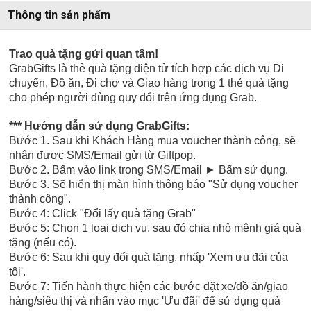
Thông tin sản phẩm
Trao quà tặng gửi quan tâm!
GrabGifts là thẻ quà tặng điện tử tích hợp các dịch vụ Di
chuyển, Đồ ăn, Đi chợ và Giao hàng trong 1 thẻ quà tặng
cho phép người dùng quy đổi trên ứng dụng Grab.
*** Hướng dẫn sử dụng
GrabGifts:
Bước
1. Sau khi Khách Hàng mua voucher thành công, sẽ
nhận được SMS/Email gửi từ Giftpop.
Bước
2. Bấm vào link trong SMS/Email
►
Bấm sử dụng.
Bước
3. Sẽ hiển thị màn hình thông báo "Sử dụng voucher
thành công".
Bước 4: Click "Đổi lấy quà tặng Grab"
Bước 5:
Chọn 1 loại dịch vụ, sau đó chia nhỏ mệnh giá quà
tặng (nếu có).
Bước 6:
Sau khi quy đổi quà tặng, nhấp 'Xem ưu đãi của
tôi'.
Bước 7:
Tiến hành thực hiện các bước
đặt xe/đồ ăn/giao
hàng/siêu thị
và nhấn vào mục 'Ưu đãi' để sử dụng quà