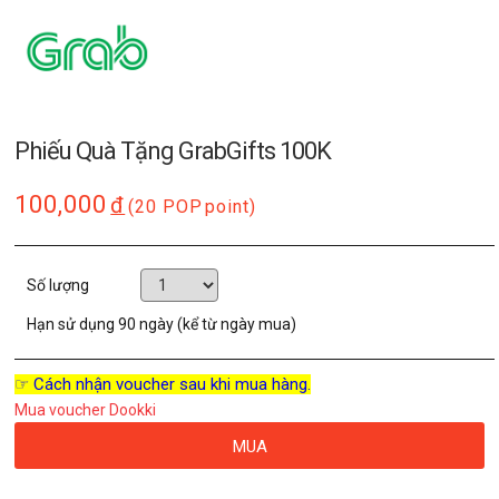
Phiếu Quà Tặng GrabGifts 100K
100,000
đ
(20 POP
point)
Số lượng
Hạn sử dụng
90 ngày (kể từ ngày mua)
☞ Cách nhận voucher sau khi mua hàng.
Mua voucher Dookki
MUA