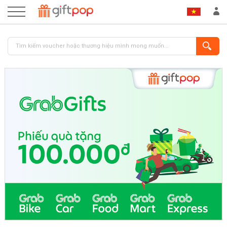
ĐĂNG NHẬP
ĐĂNG KÝ