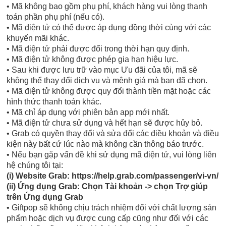
• Mã không bao gồm phụ phí, khách hàng vui lòng thanh
toán phần phụ phí (nếu có).
• Mã điện tử có thể được áp dụng đồng thời cùng với các
khuyến mãi khác.
• Mã điện tử phải được đổi trong thời hạn quy định.
• Mã điện tử không được phép gia hạn hiệu lực.
• Sau khi được lưu trữ vào mục Ưu đãi của tôi, mã sẽ
không thể thay đổi dịch vụ và mệnh giá mà bạn đã chọn.
• Mã điện tử không được quy đổi thành tiền mặt hoặc các
hình thức thanh toán khác.
• Mã chỉ áp dụng với phiên bản app mới nhất.
• Mã điện tử chưa sử dụng và hết hạn sẽ được hủy bỏ.
• Grab có quyền thay đổi và sửa đổi các điều khoản và điều
kiện này bất cứ lúc nào mà không cần thông báo trước.
• Nếu bạn gặp vấn đề khi sử dụng mã điện tử, vui lòng liên
hệ chúng tôi tại:
(i) Website Grab: https://help.grab.com/passenger/vi-vn/
(ii) Ứng dụng Grab: Chọn Tài khoản -> chọn Trợ giúp
trên Ứng dụng Grab
• Giftpop sẽ không chịu trách nhiệm đối với chất lượng sản
phẩm hoặc dịch vụ được cung cấp cũng như đối với các