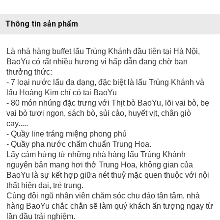
Thông tin sản phẩm
Là nhà hàng buffet lẩu Trùng Khánh đầu tiên tại Hà Nội,
BaoYu có rất nhiều hương vị hấp dẫn đang chờ bạn
thưởng thức:
- 7 loại nước lẩu đa dạng, đặc biệt là lẩu Trùng Khánh và
lẩu Hoàng Kim chỉ có tại BaoYu
- 80 món nhúng đặc trưng với Thịt bò BaoYu, lõi vai bò, bẹ
vai bò tươi ngon, sách bò, sủi cảo, huyết vịt, chân giò
cay.....
- Quầy line tráng miệng phong phú
- Quầy pha nước chấm chuẩn Trung Hoa.
Lấy cảm hứng từ những nhà hàng lẩu Trùng Khánh
nguyên bản mang hơi thở Trung Hoa, không gian của
BaoYu là sự kết hợp giữa nét thuỷ mặc quen thuộc với nội
thất hiện đại, trẻ trung.
Cùng đội ngũ nhân viên chăm sóc chu đáo tận tâm, nhà
hàng BaoYu chắc chắn sẽ làm quý khách ấn tượng ngay từ
lần đầu trải nghiệm.