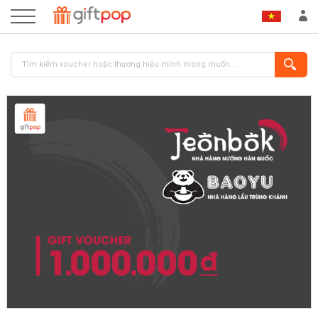
ĐĂNG NHẬP
ĐĂNG KÝ