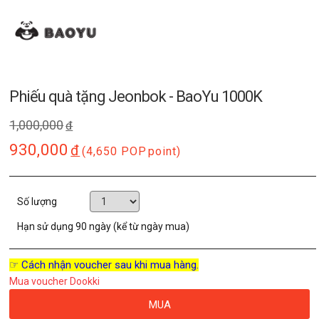
Phiếu quà tặng Jeonbok - BaoYu 1000K
1,000,000
đ
930,000
đ
(4,650 POP
point)
Số lượng
Hạn sử dụng
90 ngày (kể từ ngày mua)
☞ Cách nhận voucher sau khi mua hàng.
Mua voucher Dookki
MUA